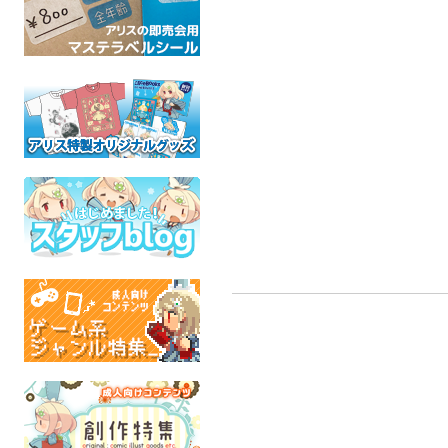
CA
鹿野ねえさまに夢をみて
CATU限界感想本
る
迷走パ
madada
フィニアスとファーブ
ケモ
モチウサギ
全年齢
全年
羅小黒戦記
全年齢