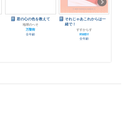
君の心の色を教えて
それじゃあこれからは一
WA
緒で！
のみ
地球のへそ
万聖街
すすからす
全年齢
RWBY
全年齢