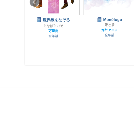
NDY
Monólogo
境界線をなぞる
ニック
矛と盾
らなぱらいそ
ノ
海外アニメ
万聖街
齢
全年齢
全年齢