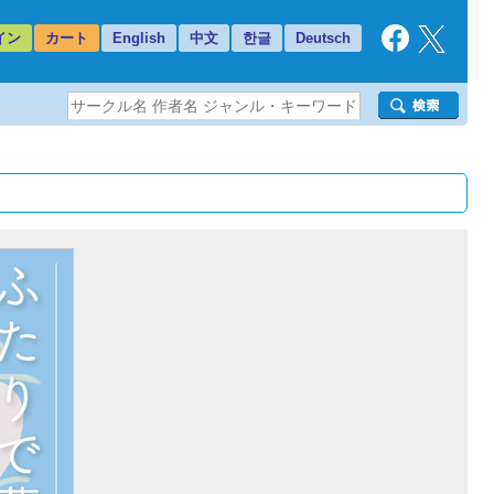
イン
カート
English
中文
한글
Deutsch