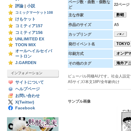
ページ数・曲数・個数な
22ページ
評論
|
小説
ど
コミックマーケット108
酢蛸
主な作家
けもケット
作品のサイズ
A5
コミティア157
コミティア156
♂×♂
カップリング
UNLIMITED EX
TOKYO 
発行イベント名
TOON MIX
オールヘイルセイバ
オンデ
印刷方式
ートロン
J.GARDEN
海外ア
その他のタグ
インフォメーション
ビューバル同棲AUです。社会人設
A5サイズ/本文18P/全年齢向け
サイトについて
ヘルプページ
お問い合わせ
サンプル画像
X(Twitter)
Facebook