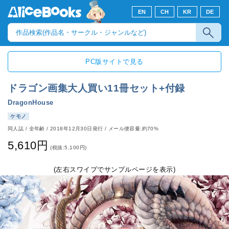
EN
CH
KR
DE
PC版サイトで見る
ドラゴン画集大人買い11冊セット+付録
DragonHouse
ケモノ
同人誌
/
全年齢
/
2018年12月30日発行
/ メール便容量:約70%
5,610円
(税抜:5,100円)
(左右スワイプでサンプルページを表示)