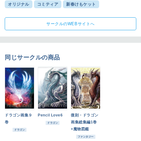
オリジナル
コミティア
新春けもケット
サークルのWEBサイトへ
同じサークルの商品
ドラゴン画集９
Pencil Love6
復刻・ドラゴン
巻
画集総集編1巻
ドラゴン
+魔物図鑑
ドラゴン
ファンタジー