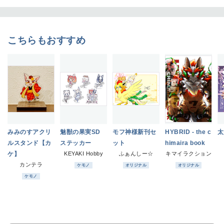
こちらもおすすめ
みみのすアクリ
魅獣の果実SD
モフ神様新刊セ
HYBRID - the c
太
ルスタンド【カ
ステッカー
ット
himaira book
ケ】
KEYAKI Hobby
ふぁんしー☆
キマイラクション
カンテラ
ケモノ
オリジナル
オリジナル
ケモノ