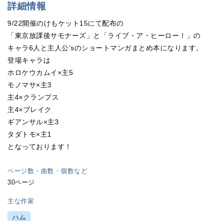
詳細情報
9/22開催のけもケット15にて配布の
「東京放課後サモナーズ」と「ライブ・ア・ヒーロー！」の
キャラ6人と主人公'sのショートマンガまとめ本になります。
登場キャラは
ホロケウカムイ×主5
モノマサ×主3
主4×クランプス
主4×ブレイク
ギアンサル×主3
タダトモ×主1
となっております！
ページ数・曲数・個数など
30ページ
主な作家
ハム