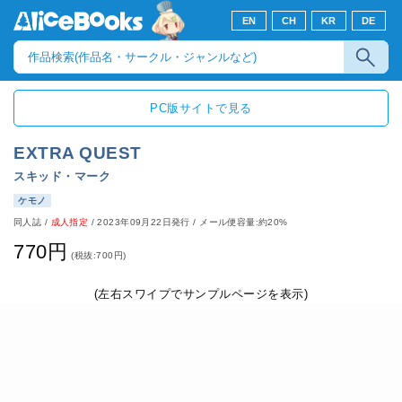
EN
CH
KR
DE
PC版サイトで見る
EXTRA QUEST
スキッド・マーク
ケモノ
同人誌
/
成人指定
/
2023年09月22日発行
/ メール便容量:約20%
770円
(税抜:700円)
(左右スワイプでサンプルページを表示)