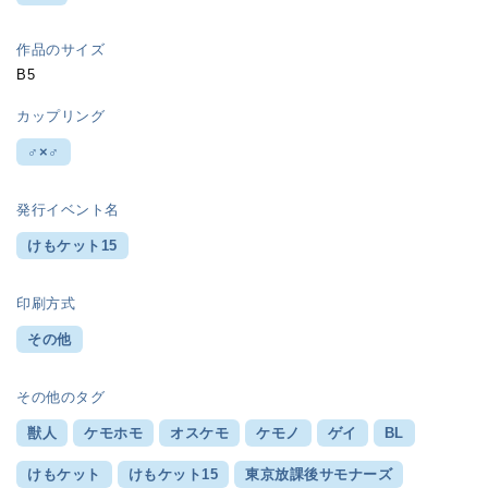
作品のサイズ
B5
カップリング
♂×♂
発行イベント名
けもケット15
印刷方式
その他
その他のタグ
獣人
ケモホモ
オスケモ
ケモノ
ゲイ
BL
けもケット
けもケット15
東京放課後サモナーズ