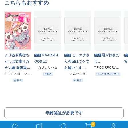
こちらもおすすめ
よりぬき裏ぽち
KAJIKA-D
モトエナさ
君が好きだ
R18
R18
R18
R
ゃしば文庫イガ
OODLE
ん今回はウケで
よ…
W
チン編 混浴温泉
カジカリウム
お願いしま
TF.CORPORATION
珍道中!!
山口さぷり（ファミレス生活)
す！！
まんだら亭
ケモノ
トランスフォーマー
ケモノ
ケモノ
年齢認証が必要です
0