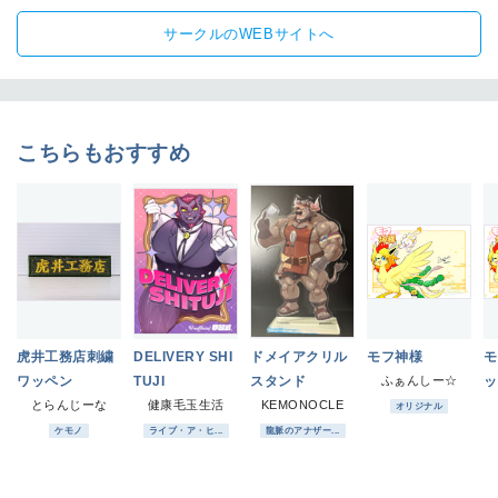
サークルのWEBサイトへ
こちらもおすすめ
虎井工務店刺繍
DELIVERY SHI
ドメイアクリル
モフ神様
モ
ワッペン
TUJI
スタンド
ふぁんしー☆
ッ
とらんじーな
健康毛玉生活
KEMONOCLE
オリジナル
ケモノ
ライブ・ア・ヒ...
龍脈のアナザー...