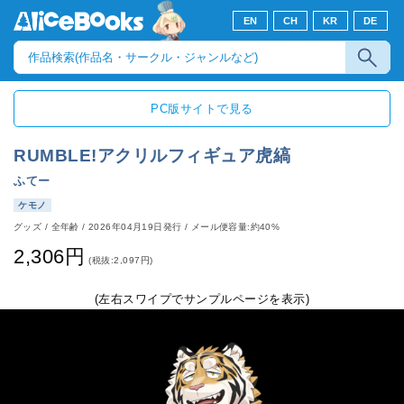
EN
CH
KR
DE
PC版サイトで見る
RUMBLE!アクリルフィギュア虎縞
ふてー
ケモノ
グッズ
/
全年齢
/
2026年04月19日発行
/ メール便容量:約40%
2,306円
(税抜:2,097円)
(左右スワイプでサンプルページを表示)