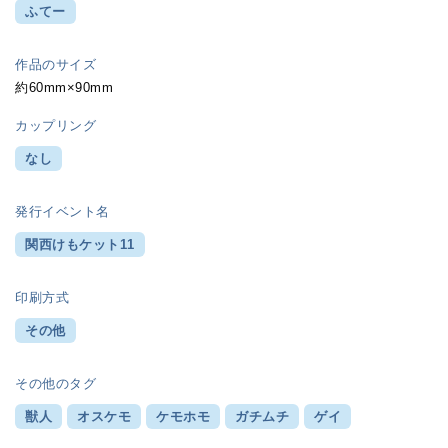
ふてー
作品のサイズ
約60mm×90mm
カップリング
なし
発行イベント名
関西けもケット11
印刷方式
その他
その他のタグ
獣人
オスケモ
ケモホモ
ガチムチ
ゲイ