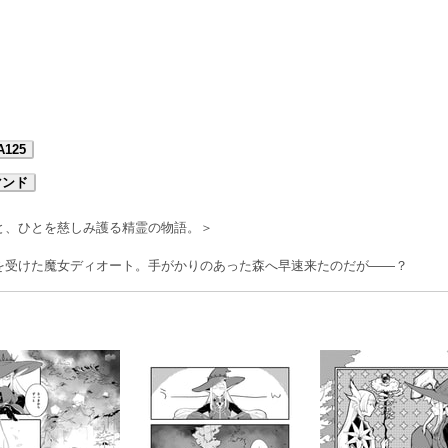
A125
マンド
と、ひとを慈しみ護る精霊の物語。＞
を受けた魔女ディオート。手がかりのあった森へ早速来たのだが――？