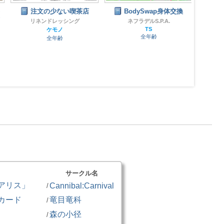
注文の少ない喫茶店
BodySwap身体交換
OZ
庫案
リネンドレッシング
ネフラデルS.P.A.
TS
ケモノ
全年齢
全年齢
サークル名
アリス」
Cannibal:Carnival
/
カード
竜目竜科
/
森の小径
/