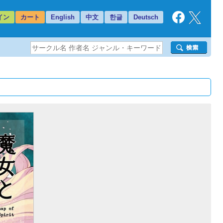
イン
カート
English
中文
한글
Deutsch