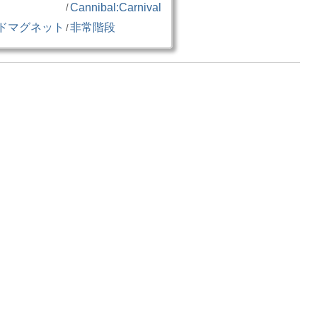
」
Cannibal:Carnival
/
ドマグネット
非常階段
/