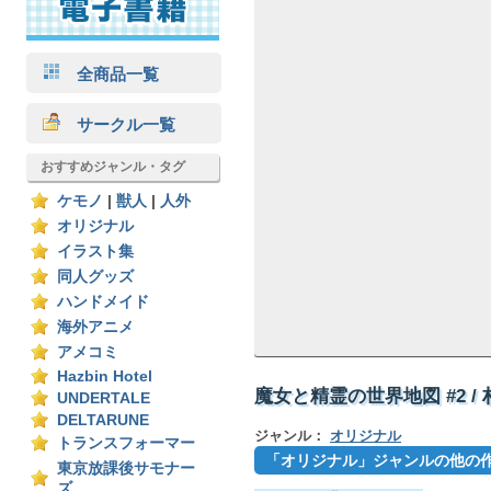
全商品一覧
サークル一覧
おすすめジャンル・タグ
ケモノ
|
獣人
|
人外
オリジナル
イラスト集
同人グッズ
ハンドメイド
海外アニメ
アメコミ
Hazbin Hotel
魔女と精霊の世界地図 #2 /
UNDERTALE
DELTARUNE
ジャンル：
オリジナル
トランスフォーマー
「オリジナル」ジャンルの他の
東京放課後サモナー
ズ