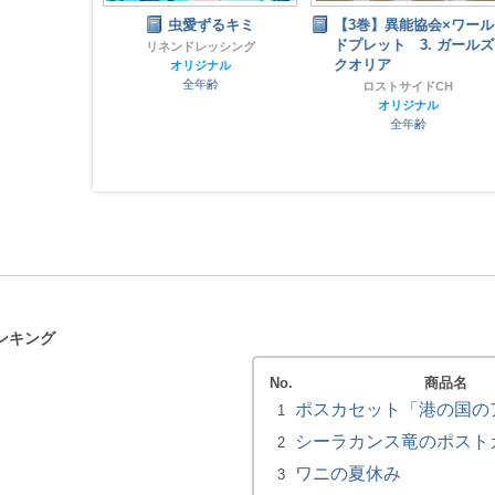
らら
虫愛ずるキミ
【3巻】異能協会×ワール
ドプレット 3. ガールズ
ャヒ
リネンドレッシング
クオリア
ナル
オリジナル
齢
全年齢
ロストサイドCH
オリジナル
全年齢
ンキング
No.
商品名
ポスカセット「港の国の
1
シーラカンス竜のポスト
2
ワニの夏休み
3