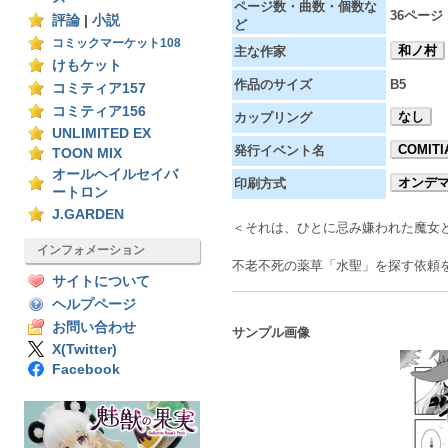
ページ数・曲数・個数な
36ページ
評論
|
小説
ど
コミックマーケット108
和ノ村
主な作家
けもケット
作品のサイズ
B5
コミティア157
コミティア156
なし
カップリング
UNLIMITED EX
COMITI
発行イベント名
TOON MIX
オールヘイルセイバ
オンデ
印刷方式
ートロン
J.GARDEN
＜それは、ひとに忌み嫌われた魔女
インフォメーション
不老不死の薬草「水聖」を探す依頼
サイトについて
ヘルプページ
お問い合わせ
サンプル画像
X(Twitter)
Facebook