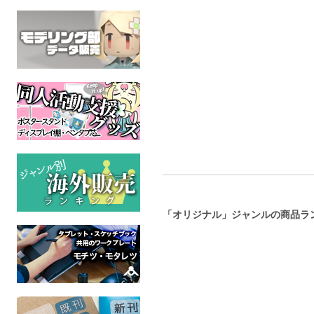
解放世界
戦場から珈琲と犬
うん
創りのアトリエ
リネンドレッシング
ンキッ
オリジナル
ケモノ
オリジ
全年齢
全年齢
全年
「オリジナル」ジャンルの商品ラ