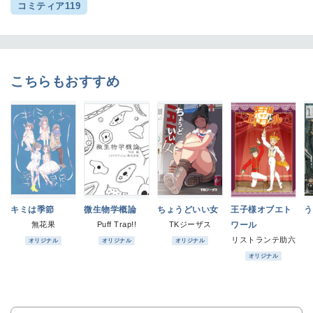
コミティア119
こちらもおすすめ
キミは季節
微生物学概論
ちょうどいい女
王子様オブエト
う
無花果
Puff Trap!!
TKジーザス
ワール
リストランテ助六
オリジナル
オリジナル
オリジナル
オリジナル