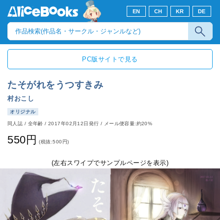
EN
CH
KR
DE
PC版サイトで見る
たそがれをうつすきみ
村おこし
オリジナル
同人誌
/
全年齢
/
2017年02月12日発行
/ メール便容量:約20%
550円
(税抜:500円)
(左右スワイプでサンプルページを表示)