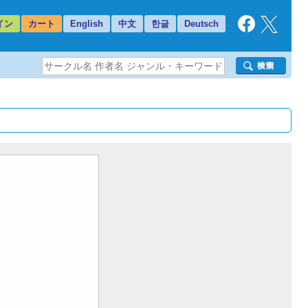
イン
カート
English
中文
한글
Deutsch