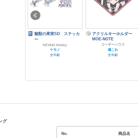
ズートピア
魅獣の果実SD ステッカ
アクリルキーホルダー
MOE-NOTE
ー
箱
コーギーハウス
ピア
KEYAKI Hobby
ケモノ
魂これ
齢
全年齢
全年齢
ング
No.
商品名