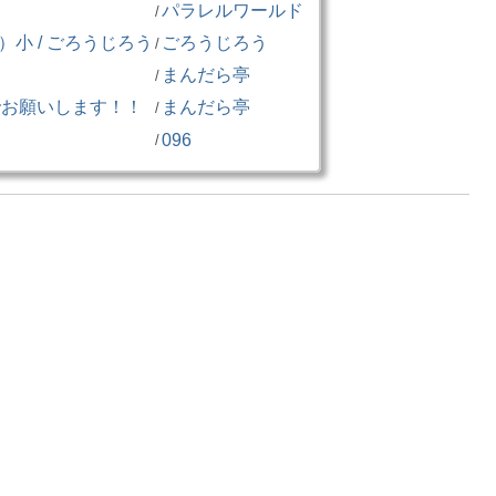
パラレルワールド
/
小 / ごろうじろう
ごろうじろう
/
まんだら亭
/
でお願いします！！
まんだら亭
/
096
/