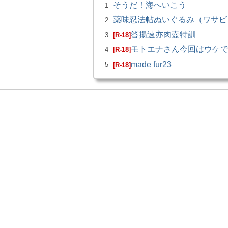
そうだ！海へいこう
1
薬味忍法帖ぬいぐるみ（ワサビ）
2
答揚速亦肉壺特訓
3
[R-18]
モトエナさん今回はウケ
4
[R-18]
made fur23
5
[R-18]