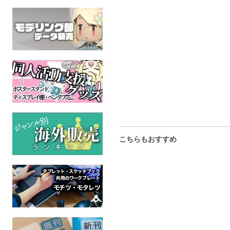
放サモラバーキーホルダ
SEXPO!!予約無しですぐ
トゥナイト
ー/マガン
挿入れる
ケモ
成人
東京放課後サモナーズ
ケモノ
全年齢
成人指定
こちらもおすすめ