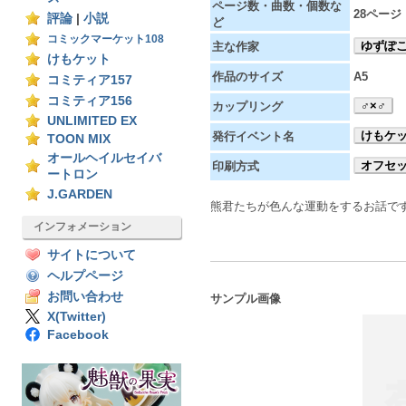
ページ数・曲数・個数な
28ページ
評論
|
小説
ど
コミックマーケット108
ゆずぽ
主な作家
けもケット
作品のサイズ
A5
コミティア157
コミティア156
♂×♂
カップリング
UNLIMITED EX
けもケッ
発行イベント名
TOON MIX
オールヘイルセイバ
オフセ
印刷方式
ートロン
J.GARDEN
熊君たちが色んな運動をするお話で
インフォメーション
サイトについて
ヘルプページ
お問い合わせ
サンプル画像
X(Twitter)
Facebook