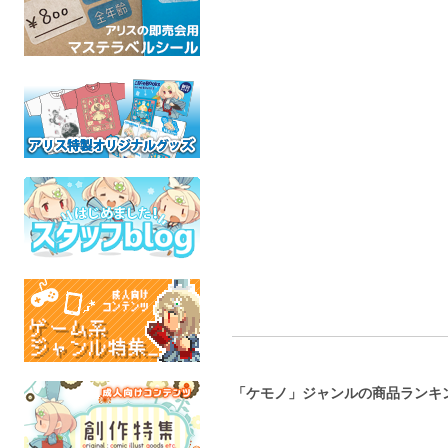
VS. レイリング
武蔵国の眠らせない夜
俺たちの
GRRRCOMICS-TG
豚 出没注意
巣
ケモノ
魂これ
ズート
成人指定
成人指定
全年
「ケモノ」ジャンルの商品ランキ