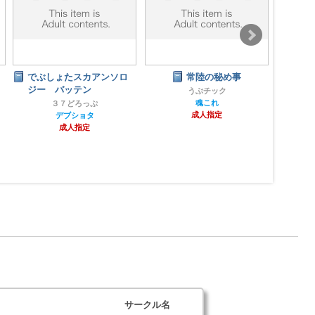
でぶしょたスカアンソロ
常陸の秘め事
メス
ジー バッテン
様合
うぶチック
魂これ
３７どろっぷ
ネ
成人指定
デブショタ
成人指定
サークル名