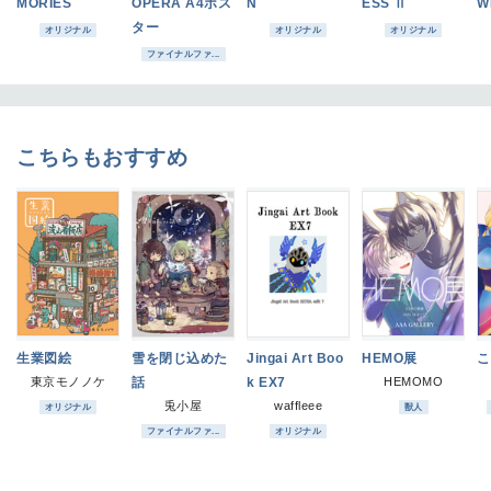
MORIES
OPERA A4ポス
N
ESS Ⅱ
W
ター
オリジナル
オリジナル
オリジナル
ファイナルファ...
こちらもおすすめ
生業図絵
雪を閉じ込めた
Jingai Art Boo
HEMO展
こ
東京モノノケ
話
k EX7
HEMOMO
兎小屋
waffleee
オリジナル
獣人
ファイナルファ...
オリジナル