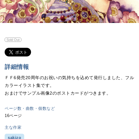
Sold Out
詳細情報
ＦＦ6発売20周年のお祝いの気持ちを込めて発行しました、フル
カラーイラスト集です。
おまけでサンプル画像2のポストカードがつきます。
ページ数・曲数・個数など
16ページ
主な作家
sakizo