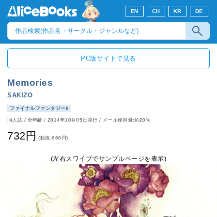
EN
CH
KR
DE
PC版サイトで見る
Memories
SAKIZO
ファイナルファンタジー6
同人誌
/
全年齢
/
2014年10月05日発行
/ メール便容量:約20%
732円
(税抜:666円)
(左右スワイプでサンプルページを表示)