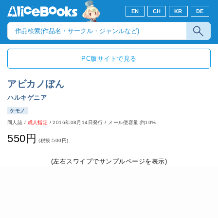
EN
CH
KR
DE
PC版サイトで見る
アビカノぼん
ハルキゲニア
ケモノ
同人誌
/
成人指定
/
2016年08月14日発行
/ メール便容量:約10%
550円
(税抜:500円)
(左右スワイプでサンプルページを表示)