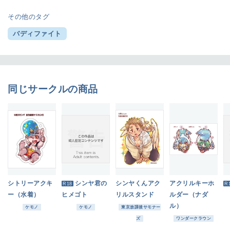
その他のタグ
バディファイト
同じサークルの商品
シトリーアクキ
シンヤ君の
シンヤくんアク
アクリルキーホ
R18
R
ー（水着）
ヒメゴト
リルスタンド
ルダー（ナダ
ル）
ケモノ
ケモノ
東京放課後サモナー
ズ
ワンダークラウン