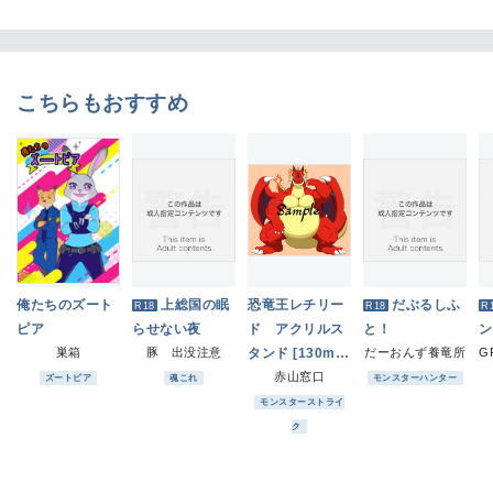
こちらもおすすめ
俺たちのズート
上総国の眠
恐竜王レチリー
だぶるしふ
R18
R18
R
ピア
らせない夜
ド アクリルス
と！
ン
巣箱
豚 出没注意
タンド [130mm
だーおんず養竜所
x 130mm]
赤山窓口
ズートピア
魂これ
モンスターハンター
モンスターストライ
ク