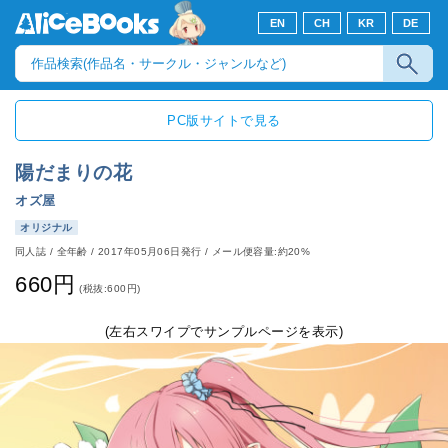
EN
CH
KR
DE
PC版サイトで見る
陽だまりの花
オズ屋
オリジナル
同人誌
/
全年齢
/
2017年05月06日発行
/ メール便容量:約20%
660円
(税抜:600円)
(左右スワイプでサンプルページを表示)