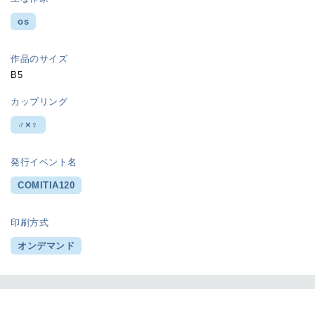
os
作品のサイズ
B5
カップリング
♂×♀
発行イベント名
COMITIA120
印刷方式
オンデマンド