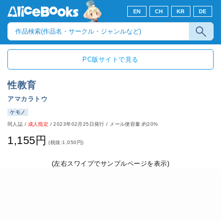
EN
CH
KR
DE
PC版サイトで見る
性教育
アマカラトウ
ケモノ
同人誌
/
成人指定
/
2023年02月25日発行
/ メール便容量:約20%
1,155円
(税抜:1,050円)
(左右スワイプでサンプルページを表示)