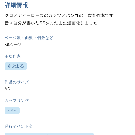
詳細情報
クロノアヒーローズのガンツとパンゴの二次創作本です
昔々自分が書いたSSをまたまた漫画化しました
ページ数・曲数・個数など
56ページ
主な作家
あぶまる
作品のサイズ
A5
カップリング
♂×♂
発行イベント名