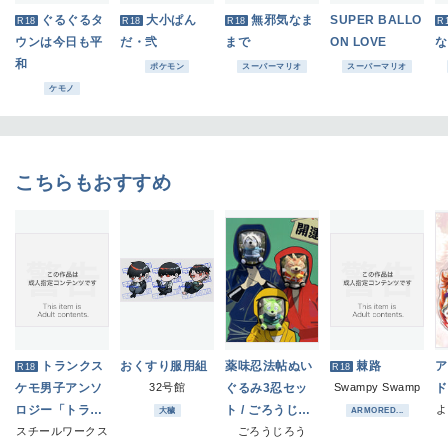
ぐるぐるタ
大小ぱん
無邪気なま
SUPER BALLO
R18
R18
R18
R
ウンは今日も平
だ・弐
まで
ON LOVE
な
和
ポケモン
スーパーマリオ
スーパーマリオ
ケモノ
こちらもおすすめ
トランクス
おくすり服用組
薬味忍法帖ぬい
棘路
ア
R18
R18
ケモ男子アンソ
32号館
ぐるみ3忍セッ
Swampy Swamp
ド
ロジー「トラン
ト / ごろうじろ
よ
大穢
ARMORED...
スファー」
スチールワークス
う
ごろうじろう