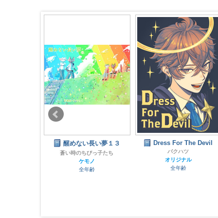
Dress For The Devil
がわかるや
醒めない長い夢１３
バクハツ
蒼い時のちびっ子たち
オリジナル
ケモノ
家倉庫
全年齢
全年齢
L
齢