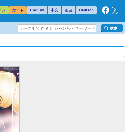
イン
カート
English
中文
한글
Deutsch