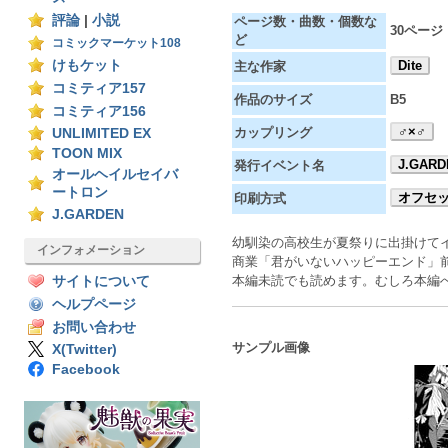
評論
|
小説
ページ数・曲数・個数な
30ページ
ど
コミックマーケット108
けもケット
Dite
主な作家
コミティア157
作品のサイズ
B5
コミティア156
♂×♂
カップリング
UNLIMITED EX
TOON MIX
J.GARD
発行イベント名
オールヘイルセイバ
ートロン
オフセ
印刷方式
J.GARDEN
幼馴染の高校生が夏祭りに出掛けて
インフォメーション
商業「君がいないハッピーエンド」
本編未読でも読めます。むしろ本編
サイトについて
ヘルプページ
お問い合わせ
サンプル画像
X(Twitter)
Facebook