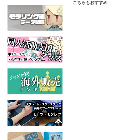
こちらもおすすめ
はたらくふたりのカンタ
僕の召使
動物の言葉
ンごはん４ 田沼と堺番
つ 第一巻
バクハツ
外・同棲生活編２
オリジナル
四十川
全年齢
創作B
APERBACK(熊噛家の一族)
全年
創作BL
全年齢