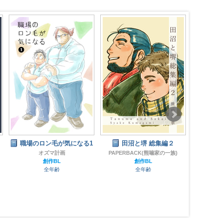
職場のロン毛が気になる1
田沼と堺 総集編２
イッ
る 
オズマ計画
PAPERBACK(熊噛家の一族)
だ
創作BL
創作BL
全年齢
全年齢