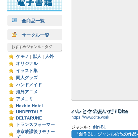
全商品一覧
サークル一覧
おすすめジャンル・タグ
ケモノ
|
獣人
|
人外
オリジナル
イラスト集
同人グッズ
ハンドメイド
海外アニメ
アメコミ
Hazbin Hotel
ハレとケのあいだ / Dite
UNDERTALE
https://www.dite.work
DELTARUNE
トランスフォーマー
ジャンル：
創作BL
東京放課後サモナー
「創作BL」ジャンルの他の作品
ズ