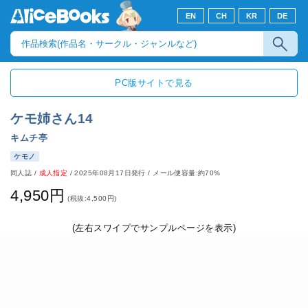
EN
CH
KR
DE
PC版サイトで見る
ケモ姉さん14
キムチ亭
ケモノ
同人誌
/
成人指定
/
2025年08月17日発行
/ メール便容量:約70%
4,950円
(税抜:4,500円)
(左右スワイプでサンプルページを表示)