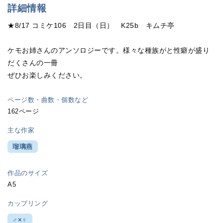
詳細情報
★8/17 コミケ106 2日目（日） K25b キムチ亭
ケモお姉さんのアンソロジーです。様々な種族がと性癖が盛り
だくさんの一冊
ぜひお楽しみください。
ページ数・曲数・個数など
162ページ
主な作家
瑠璃燕
作品のサイズ
A5
カップリング
♂×♀