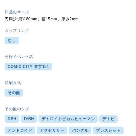
作品のサイズ
円周(外周)180mm、幅15mm、厚み2mm
カップリング
なし
発行イベント名
COMIC CITY 東京151
印刷方式
その他
その他のタグ
DBH
D:BH
デトロイトビカムヒューマン
デトビ
アンドロイド
アクセサリー
バングル
ブレスレット