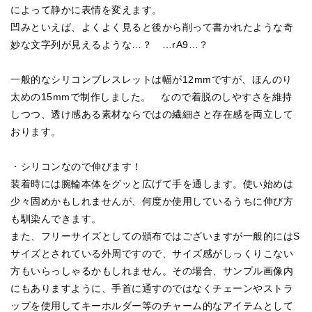
によって静かに表情を変えます。
凹みといえば、よくよく見ると後から削って書かれたような奇
妙な文字列が見えるような…？ …rA9…？
一般的なシリコンブレスレットは幅が12mmですが、ほんのり
太めの15mmで制作しました。 なので着脱のしやすさを維持
しつつ、透け感ある素材ならではの繊細さと存在感を両立して
おります。
・シリコンなので伸びます！
装着時には腕輪本体をグッと広げて手を通します。使い始めは
少々固めかもしれませんが、何度か使用しているうちに伸び方
も馴染んできます。
また、フリーサイズとしての頒布ではございますが一般的にはS
サイズとされている外周ですので、サイズ感がしっくりこない
方もいらっしゃるかもしれません。その場合、サンプル画像内
にもありますように、手首に通すのではなくチェーンやストラ
ップを使用してキーホルダー等のチャーム的なアイテムとして