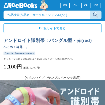
EN
CH
KR
DE
PC版サイトで見る
アンドロイド識別帯：バングル型・赤(red)
へこめ！鳩尾…。
Detroit: Become Human
グッズ
/
全年齢
/
2024年12月15日発行
/ メール便容量:約70%
1,100円
(税抜:1,000円)
(左右スワイプでサンプルページを表示)