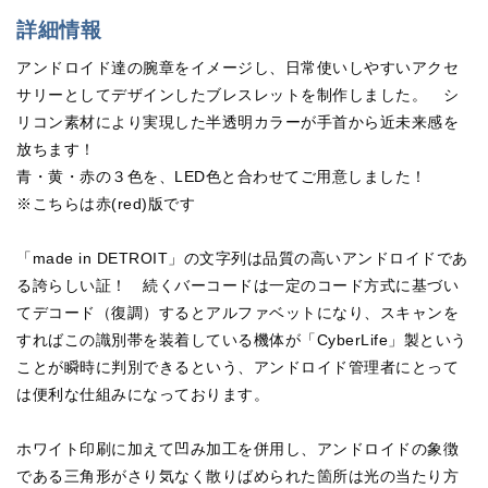
詳細情報
アンドロイド達の腕章をイメージし、日常使いしやすいアクセ
サリーとしてデザインしたブレスレットを制作しました。 シ
リコン素材により実現した半透明カラーが手首から近未来感を
放ちます！
青・黄・赤の３色を、LED色と合わせてご用意しました！
※こちらは赤(red)版です
「made in DETROIT」の文字列は品質の高いアンドロイドであ
る誇らしい証！ 続くバーコードは一定のコード方式に基づい
てデコード（復調）するとアルファベットになり、スキャンを
すればこの識別帯を装着している機体が「CyberLife」製という
ことが瞬時に判別できるという、アンドロイド管理者にとって
は便利な仕組みになっております。
ホワイト印刷に加えて凹み加工を併用し、アンドロイドの象徴
である三角形がさり気なく散りばめられた箇所は光の当たり方