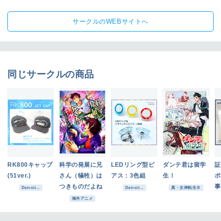
サークルのWEBサイトへ
同じサークルの商品
RK800キャップ
科学の発展に兄
LEDリング型ピ
ダンテ君は留学
証
(51ver.)
さん（犠牲）は
アス：3色組
生！
ポ
つきものだよね
事
Detroit...
Detroit...
真・女神転生Ⅲ
海外アニメ