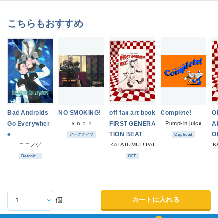
こちらもおすすめ
Bad Androids
NO SMOKING!
off fan art book
Complete!
O
Go Everywher
ｅｎｏｎ
FIRST GENERA
Pumpkin juice
A
e
TION BEAT
O
アークナイツ
Cuphead
ココノヅ
KATATUMURIPAI
K
Detroit...
OFF
カートに入れる
個