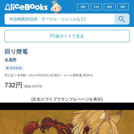
EN
CH
KR
DE
PC版サイトで見る
回り燈篭
末黒野
オリジナル
同人誌
/
全年齢
/
2011年08月14日発行
/ メール便容量:約20%
732円
(税抜:666円)
(左右スワイプでサンプルページを表示)