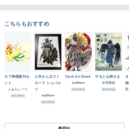
こちらもおすすめ
モフ神様新刊セ
人外さんポスト
Tarot Art Book
サヨと山神さま
オ
ット
カード シュバル
waffleee
非常階段
娘
ふぁんしー☆
ツ
オリジナル
オリジナル
waffleee
オリジナル
オリジナル
売切れ