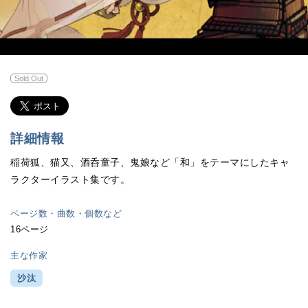
Sold Out
詳細情報
稲荷狐、猫又、酒呑童子、鬼娘など「和」をテーマにしたキャ
ラクターイラスト集です。
ページ数・曲数・個数など
16ページ
主な作家
沙汰