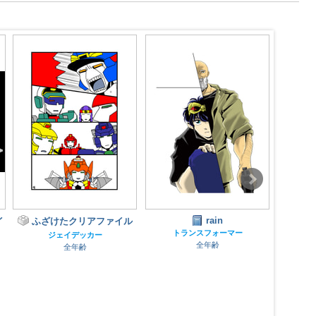
rain
ル
あんあん アンブロン
トランスフォーマー
トランスフォーマー
ト
全年齢
成人指定