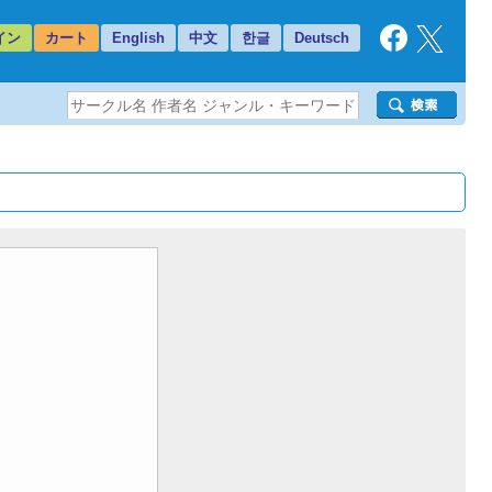
イン
カート
English
中文
한글
Deutsch