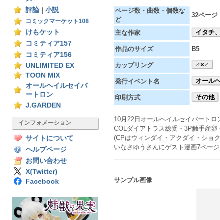
評論
|
小説
ページ数・曲数・個数な
32ページ
ど
コミックマーケット108
けもケット
イタチ
主な作家
コミティア157
作品のサイズ
B5
コミティア156
♂×♂
カップリング
UNLIMITED EX
TOON MIX
オール
発行イベント名
オールヘイルセイバ
ートロン
その他
印刷方式
J.GARDEN
10月22日オールヘイルセイバートロ
インフォメーション
COLダイアトラス総受・3P触手産
(CPはウィンダイ・アクダイ・ショク
サイトについて
いなさゆうさんにゲスト漫画7ペー
ヘルプページ
お問い合わせ
X(Twitter)
サンプル画像
Facebook