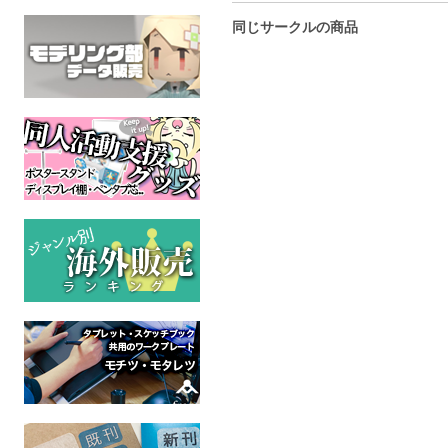
同じサークルの商品
石を投げないでください
猫にかまれる
IDWトラン
【価格改定版】
MTMTE昼
トランスフォーマー
ちゃん眼鏡
成人指定
ジェイデッカー
全年齢
トランスフ
全年