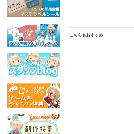
こちらもおすすめ
揺れるしっぽアクリルチャ
FENMAN フルカラー転写
うさぎラチ
ーム
シール
リルキーホ
MegatronusPrime+PrimaPrime
FENMAN
果てし