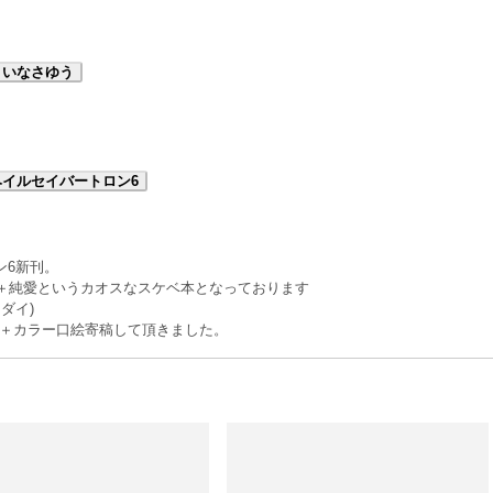
、いなさゆう
ヘイルセイバートロン6
ン6新刊。
卵＋純愛というカオスなスケベ本となっております
ダイ)
ジ＋カラー口絵寄稿して頂きました。