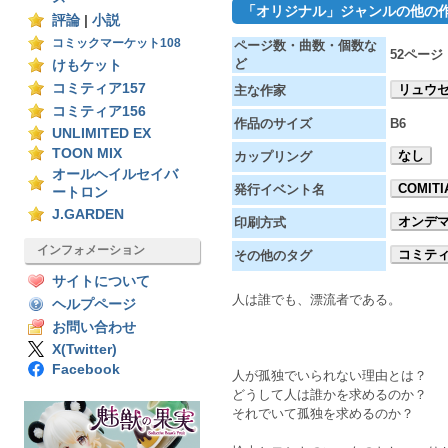
「オリジナル」ジャンルの他の
評論
|
小説
コミックマーケット108
ページ数・曲数・個数な
52ページ
ど
けもケット
コミティア157
リュウ
主な作家
コミティア156
作品のサイズ
B6
UNLIMITED EX
TOON MIX
なし
カップリング
オールヘイルセイバ
COMITI
発行イベント名
ートロン
J.GARDEN
オンデ
印刷方式
インフォメーション
コミティ
その他のタグ
サイトについて
人は誰でも、漂流者である。
ヘルプページ
お問い合わせ
X(Twitter)
Facebook
人が孤独でいられない理由とは？
どうして人は誰かを求めるのか？
それでいて孤独を求めるのか？