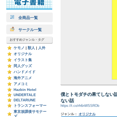
全商品一覧
サークル一覧
おすすめジャンル・タグ
ケモノ
|
獣人
|
人外
オリジナル
イラスト集
同人グッズ
ハンドメイド
海外アニメ
アメコミ
Hazbin Hotel
僕とトモダチの果てしない話～D
UNDERTALE
ない話
DELTARUNE
トランスフォーマー
https://t.co/rh6nWSSROb
東京放課後サモナー
ジャンル：
オリジナル
ズ