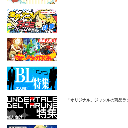
6/six
ねことショベルカー
火星のレベ
サイレント
ィカル・ド
けもののこしかけ
オリジナル
ブック
オリジナル
全年齢
全年齢
架空世界
オリジ
全年
「オリジナル」ジャンルの商品ラ