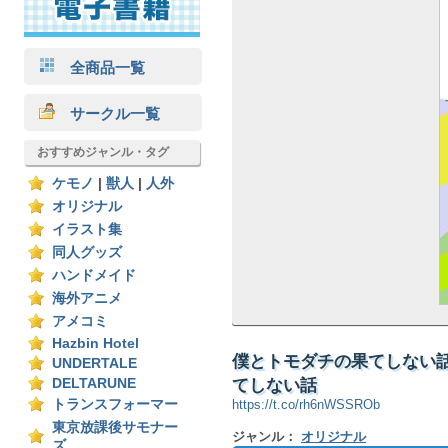
全商品一覧
サークル一覧
おすすめジャンル・タグ
ケモノ
|
獣人
|
人外
オリジナル
イラスト集
同人グッズ
ハンドメイド
海外アニメ
アメコミ
Hazbin Hotel
僕とトモダチの果てしない話
UNDERTALE
てしない話
DELTARUNE
トランスフォーマー
https://t.co/rh6nWSSROb
東京放課後サモナー
ジャンル：
オリジナル
ズ