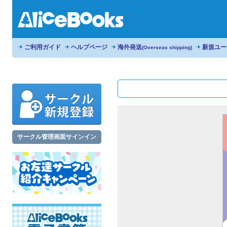
ご利用ガイド
ヘルプページ
海外発送
新規ユー
(Overseas shipping)
サークル管理画面サインイン