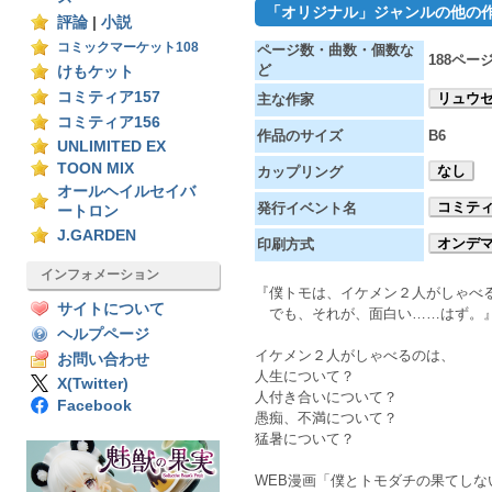
「オリジナル」ジャンルの他の
評論
|
小説
コミックマーケット108
ページ数・曲数・個数な
188ペー
ど
けもケット
コミティア157
リュウ
主な作家
コミティア156
作品のサイズ
B6
UNLIMITED EX
TOON MIX
なし
カップリング
オールヘイルセイバ
コミティ
発行イベント名
ートロン
J.GARDEN
オンデ
印刷方式
インフォメーション
『僕トモは、イケメン２人がしゃべ
サイトについて
でも、それが、面白い……はず。
ヘルプページ
イケメン２人がしゃべるのは、
お問い合わせ
人生について？
X(Twitter)
人付き合いについて？
Facebook
愚痴、不満について？
猛暑について？
WEB漫画「僕とトモダチの果てしな