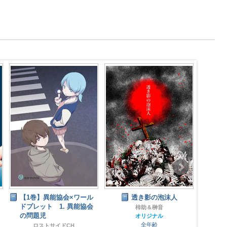
【1巻】異能協会×ワール
透き影の泡沫人
ドプレット 1. 異能協会
柿助＆榊音
の問題児
オリジナル
全年齢
ロストサイドCH