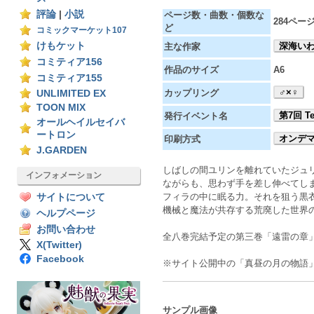
評論
|
小説
ページ数・曲数・個数な
284ペー
ど
コミックマーケット107
けもケット
深海い
主な作家
コミティア156
作品のサイズ
A6
コミティア155
♂×♀
カップリング
UNLIMITED EX
TOON MIX
第7回 Tex
発行イベント名
オールヘイルセイバ
ートロン
オンデ
印刷方式
J.GARDEN
しばしの間ユリンを離れていたジュ
インフォメーション
ながらも、思わず手を差し伸べてし
フィラの中に眠る力。それを狙う黒
サイトについて
機械と魔法が共存する荒廃した世界の
ヘルプページ
お問い合わせ
全八巻完結予定の第三巻「遠雷の章
X(Twitter)
Facebook
※サイト公開中の「真昼の月の物語
サンプル画像