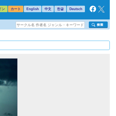
イン
カート
English
中文
한글
Deutsch