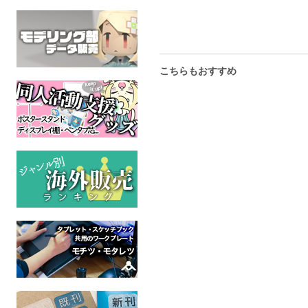
こちらもおすすめ
【合本版】異能協会×ワー
【第三版】異能協会×ワー
天使に
ルドプレット総集編
ルドプレット総集編
柿助＆
下/yourself; definition
上/world;
オリジ
composition【仕様違
全年
ロストサイドCH
ロストサイドCH