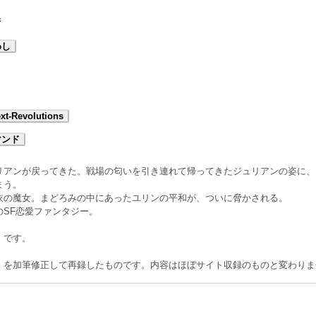
ジ
わし
t-Revolutions
マンド
リアンが戻ってきた。戦場の匂いを引き連れて帰ってきたジュリアンの姿に、
まう。
衣の魔女。まどろみの中にあったユリンの平和が、ついに脅かされる。
SF恋愛ファンタジー。
」です。
」を加筆修正して再録したものです。内容はほぼサイト収録のものと変わりま