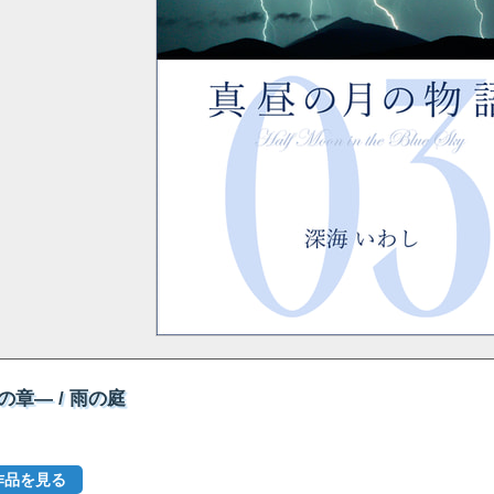
章― / 雨の庭
作品を見る