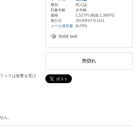
種別
同人誌
対象年齢
全年齢
価格
1,527円 (税抜:1,389円)
発行日
2018年07月16日
メール便容量
約70%
売切れ
フィラは衝撃を受け
せん。