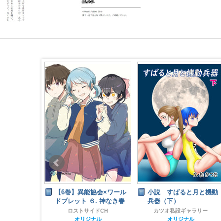
縛られて
【6巻】異能協会×ワール
小説 すばると月と機動
ドプレット ６. 神なき春
兵器（下）
榊音
ナル
ロストサイドCH
カツオ私設ギャラリー
齢
オリジナル
オリジナル