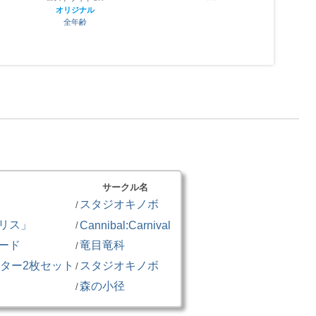
オリジナル
全年齢
サークル名
スタジオキノボ
/
リス」
Cannibal:Carnival
/
ード
竜目竜科
/
ポスター2枚セット
スタジオキノボ
/
森の小径
/