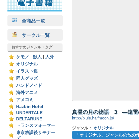
全商品一覧
サークル一覧
おすすめジャンル・タグ
ケモノ
|
獣人
|
人外
オリジナル
イラスト集
同人グッズ
ハンドメイド
海外アニメ
アメコミ
Hazbin Hotel
真昼の月の物語 3 ―遠雷の
UNDERTALE
http://pluie.halfmoon.jp/
DELTARUNE
トランスフォーマー
ジャンル：
オリジナル
東京放課後サモナー
「オリジナル」ジャンルの他の
ズ