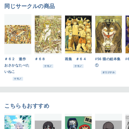
同じサークルの商品
＃６２ 連作
＃６８
画集 ＃６４
#56 猫の絵本集
#
おさかなたべた
①
ケモノ
ケモノ
いねこ
オリジナル
ケモノ
こちらもおすすめ