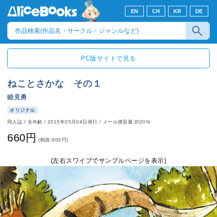
EN
CH
KR
DE
PC版サイトで見る
ねことさかな その１
睦見勇
オリジナル
同人誌
/
全年齢
/
2015年05月04日発行
/ メール便容量:約20%
660円
(税抜:600円)
(左右スワイプでサンプルページを表示)