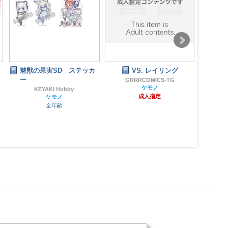
魅獣の果実SD ステッカ
VS. レイリング
カゲ
ー
ン
GRRRCOMICS-TG
ケモノ
KEYAKI Hobby
成人指定
ケモノ
全年齢