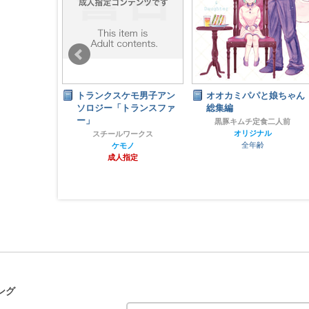
ムージャアン
トランクスケモ男子アン
オオカミパパと娘ちゃん
艶鱗 ―
ソロジー「トランスファ
総集編
cales ― 】
ー」
黒豚キムチ定食二人前
オリジナル
ぴランド
スチールワークス
全年齢
ンタジー14
ケモノ
指定
成人指定
ング