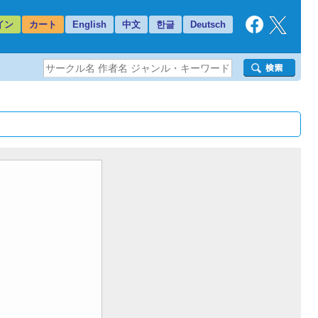
イン
カート
English
中文
한글
Deutsch