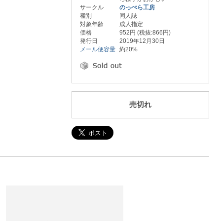
サークル
のっぺら工房
種別
同人誌
対象年齢
成人指定
価格
952円 (税抜:866円)
発行日
2019年12月30日
メール便容量
約20%
売切れ