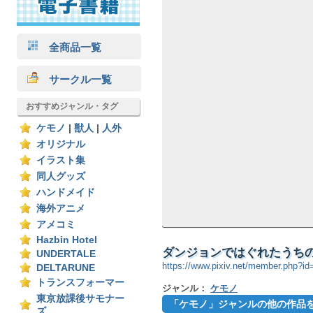
全商品一覧
サークル一覧
おすすめジャンル・タグ
ケモノ
|
獣人
|
人外
オリジナル
イラスト集
同人グッズ
ハンドメイド
海外アニメ
アメコミ
Hazbin Hotel
ダンジョンではぐれたうちの
UNDERTALE
https://www.pixiv.net/member.php?i
DELTARUNE
トランスフォーマー
ジャンル：
ケモノ
東京放課後サモナー
「ケモノ」ジャンルの他の作品
ズ