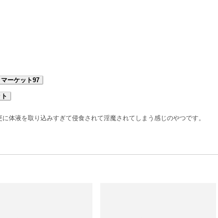
マーケット97
ット
更に体液を取り込みすぎて侵食されて淫魔されてしまう感じのやつです。