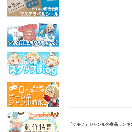
答揚速亦肉壺特訓
そうだ！海へいこう
ロイヤルマ
ソロジー【 
まんだら亭
パラレルワールド
Lustrous S
ケモノ
ケモノ
成人指定
全年齢
めいぴっ
ファイナルファ
成人
「ケモノ」ジャンルの商品ランキ