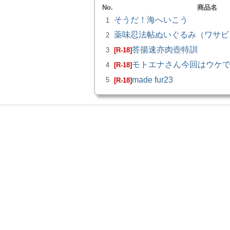
No.
商品名
そうだ！海へいこう
1
薬味忍法帖ぬいぐるみ（ワサビ）
2
答揚速亦肉壺特訓
3
[R-18]
モトエナさん今回はウケ
4
[R-18]
made fur23
5
[R-18]