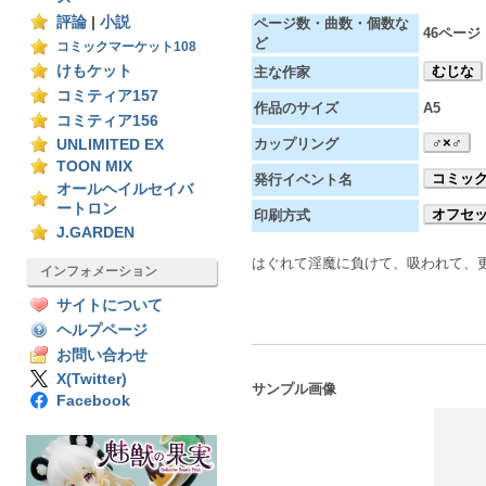
評論
|
小説
ページ数・曲数・個数な
46ページ
ど
コミックマーケット108
けもケット
むじな
主な作家
コミティア157
作品のサイズ
A5
コミティア156
♂×♂
カップリング
UNLIMITED EX
TOON MIX
コミック
発行イベント名
オールヘイルセイバ
ートロン
オフセ
印刷方式
J.GARDEN
はぐれて淫魔に負けて、吸われて、
インフォメーション
サイトについて
ヘルプページ
お問い合わせ
X(Twitter)
サンプル画像
Facebook