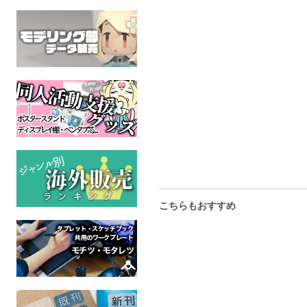
over-RE-write3
まんぷくたぬきのちんパ
KittchenAn
ーティー
ケモノ
Whiteと4
成人指定
た風味～
ケモノ
成人指定
オリジ
全年
こちらもおすすめ