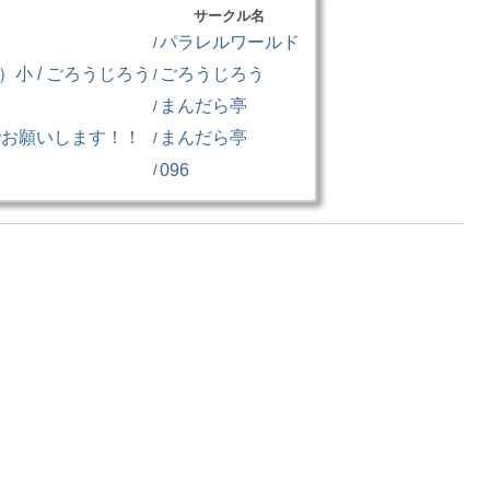
サークル名
パラレルワールド
/
小 / ごろうじろう
ごろうじろう
/
まんだら亭
/
でお願いします！！
まんだら亭
/
096
/