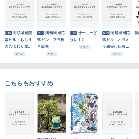
閉領域補陀
閉領域補陀
せーこーど
閉領域補陀
雑
R18
R18
R18
R18
落ビル おしり
落ビル プラ教
うい！2
落ビル オラオ
の穴ほじり屋さ
再誕祭
ラ総受け巨根淫
ケモノ
ん
魔くん
ケモノ
ケモノ
ケモノ
こちらもおすすめ