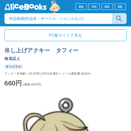
EN
CH
KR
DE
PC版サイトで見る
吊し上げアクキー タフィー
海底囚人
オリジナル
グッズ
/
全年齢
/
2019年12月01日発行
/ メール便容量:約20%
660円
(税抜:600円)