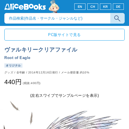
EN
CH
KR
DE
PC版サイトで見る
ヴァルキリークリアファイル
Root of Eagle
オリジナル
グッズ
/
全年齢
/
2014年12月16日発行
/ メール便容量:約10%
440円
(税抜:400円)
(左右スワイプでサンプルページを表示)