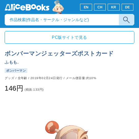
EN
CH
KR
DE
PC版サイトで見る
ボンバーマンジェッターズポストカード
ふもも.
ボンバーマン
グッズ
/
全年齢
/
2019年02月24日発行
/ メール便容量:約10%
146円
(税抜:133円)