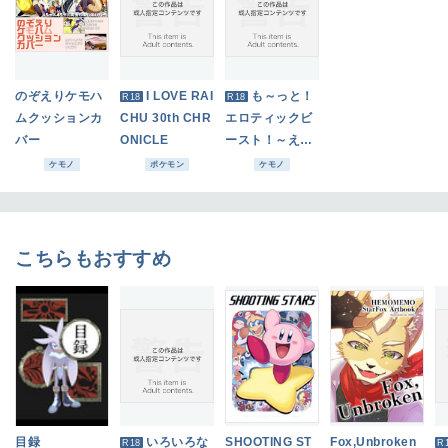
のぞえりケモハ
I LOVE RAI
も～っと！
R18
R18
ムクッションカ
CHU 30th CHR
エロティックビ
バー
ONICLE
ースト！～えち
ちあらんや～
ケモノ
ポケモン
ケモノ
こちらもおすすめ
目録
いろいろな
SHOOTING ST
Fox,Unbroken
R18
R