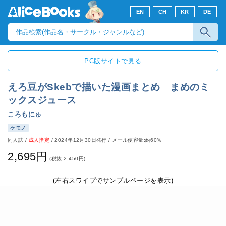
EN
CH
KR
DE
PC版サイトで見る
えろ豆がSkebで描いた漫画まとめ まめのミ
ックスジュース
ころもにゅ
ケモノ
同人誌
/
成人指定
/
2024年12月30日発行
/ メール便容量:約60%
2,695円
(税抜:2,450円)
(左右スワイプでサンプルページを表示)