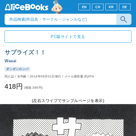
EN
CH
KR
DE
PC版サイトで見る
サプライズ！！
Waaai
ダンガンロンパ
同人誌
/
全年齢
/
2014年08月31日発行
/ メール便容量:約20%
418円
(税抜:380円)
(左右スワイプでサンプルページを表示)