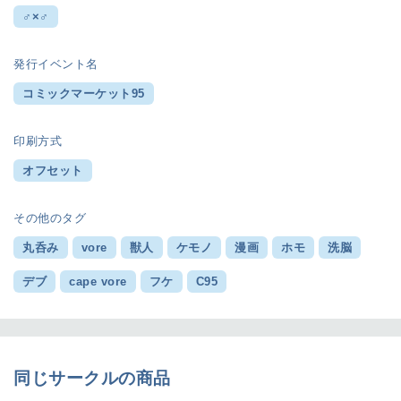
♂×♂
発行イベント名
コミックマーケット95
印刷方式
オフセット
その他のタグ
丸呑み
vore
獣人
ケモノ
漫画
ホモ
洗脳
デブ
cape vore
フケ
C95
同じサークルの商品