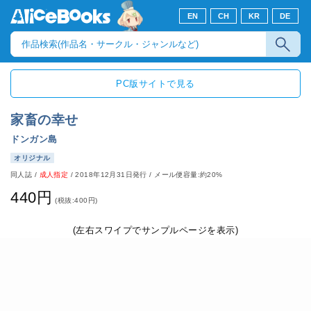
EN
CH
KR
DE
PC版サイトで見る
家畜の幸せ
ドンガン島
オリジナル
同人誌
/
成人指定
/
2018年12月31日発行
/ メール便容量:約20%
440円
(税抜:400円)
(左右スワイプでサンプルページを表示)