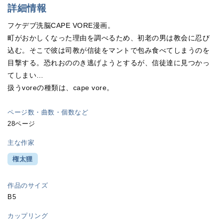
詳細情報
フケデブ洗脳CAPE VORE漫画。
町がおかしくなった理由を調べるため、初老の男は教会に忍び
込む。そこで彼は司教が信徒をマントで包み食べてしまうのを
目撃する。恐れおののき逃げようとするが、信徒達に見つかっ
てしまい…
扱うvoreの種類は、cape vore。
ページ数・曲数・個数など
28ページ
主な作家
権太狸
作品のサイズ
B5
カップリング