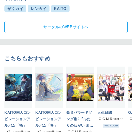
がくカイ
レンカイ
KAITO
サークルのWEBサイトへ
こちらもおすすめ
KAITO同人コン
KAITO同人コン
鏡音バラードソ
人生日誌
G
ピレーションア
ピレーションア
ング集2『ふた
G.C.M Records
G
ルバム「禍」
ルバム「嘉」
りのねがい ま
VOCALOID
KA_compilation
KA_compilation
G.C.M Records