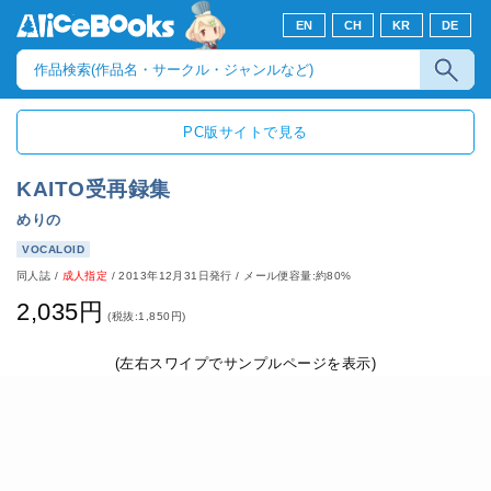
EN
CH
KR
DE
PC版サイトで見る
KAITO受再録集
めりの
VOCALOID
同人誌
/
成人指定
/
2013年12月31日発行
/ メール便容量:約80%
2,035円
(税抜:1,850円)
(左右スワイプでサンプルページを表示)