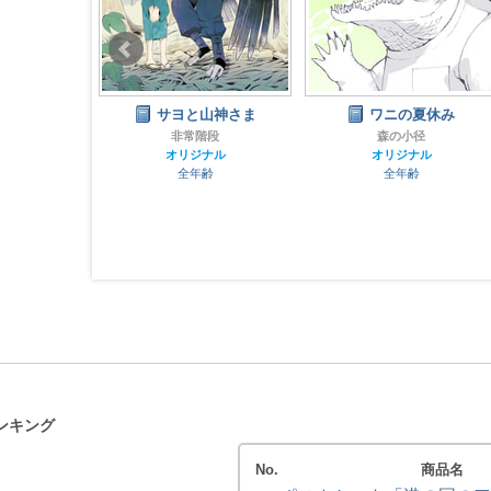
のなつやすみ
サヨと山神さま
ワニの夏休み
らり。
非常階段
森の小径
外
オリジナル
オリジナル
齢
全年齢
全年齢
ンキング
No.
商品名