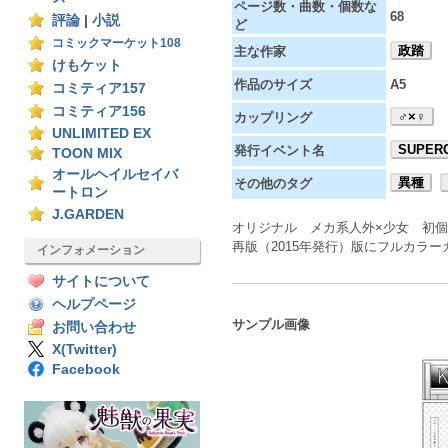
ページ数・曲数・個数な
68
評論
|
小説
ど
コミックマーケット108
政踏
主な作家
けもケット
作品のサイズ
A5
コミティア157
コミティア156
♂×♀
カップリング
UNLIMITED EX
SUPERC
発行イベント名
TOON MIX
オールヘイルセイバ
異種
その他のタグ
ートロン
J.GARDEN
オリジナル メカ系人外×少女 初
再版（2015年発行）版にフルカラ
インフォメーション
サイトについて
ヘルプページ
サンプル画像
お問い合わせ
X(Twitter)
Facebook