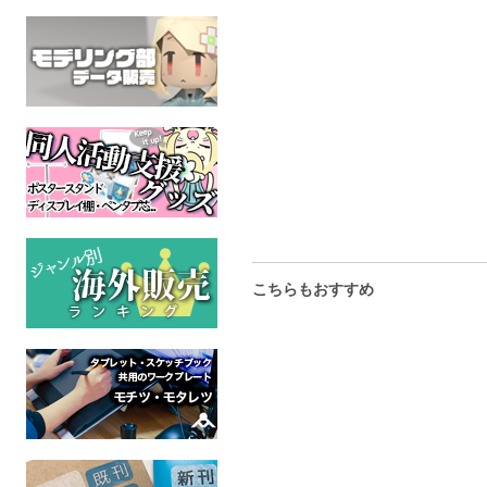
斜陽の街。‐結障‐
Calvaria再録集2
ニアとお父
女
オリジナル
オリジナル
全年齢
全年齢
オリジ
全年
こちらもおすすめ