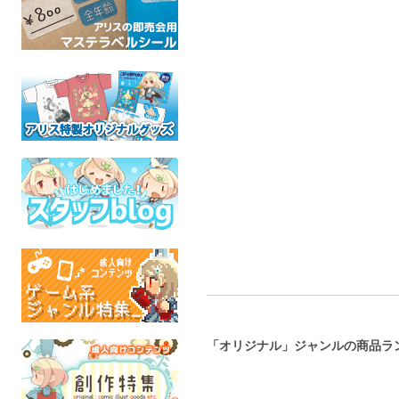
Tarot Art Book
Chess pieces Art Book-
あなたと私
Blance-
waffleee
のらく
オリジナル
waffleee
人
オリジナル
全年齢
全年
全年齢
「オリジナル」ジャンルの商品ラ