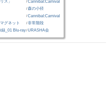
リス」
Cannibal:Carnival
/
森の小径
/
Cannibal:Carnival
/
マグネット
非常階段
/
01 Blu-ray
URASHA会
/