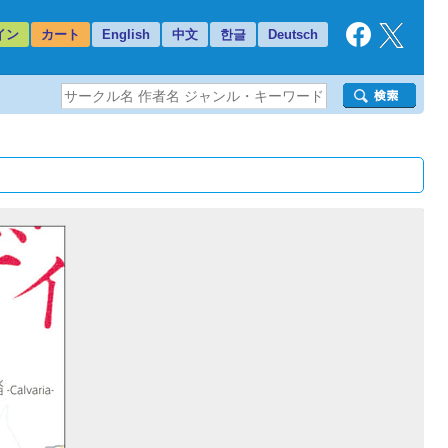
イン
カート
English
中文
한글
Deutsch