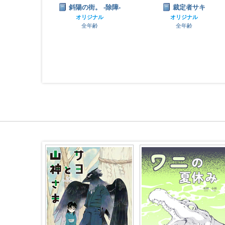
様と七人の魔
斜陽の街。 ‐除障‐
裁定者サキ
オリジナル
オリジナル
全年齢
全年齢
ナル
齢