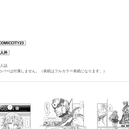
OMICCITY23
人外
個人誌
ーカバーは付属しません。（表紙はフルカラー表紙になります。）