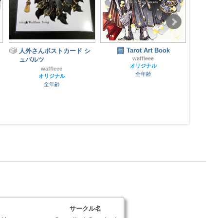
Tarot Art Book
Chess
人外さんポストカード シ
Blanc
waffleee
ュバルツ
オリジナル
waffleee
全年齢
オリジナル
全年齢
サークル名