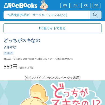
EN
CH
KR
DE
PC版サイトで見る
どっちがスキなの
よきかな
ケモノ
同人誌
/
全年齢
/
2017年01月28日発行
/ メール便容量:約20%
550円
(税抜:500円)
(左右スワイプでサンプルページを表示)