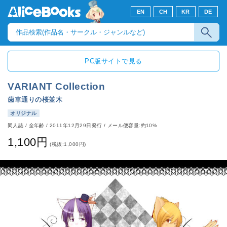
EN
CH
KR
DE
PC版サイトで見る
VARIANT Collection
歯車通りの桜並木
オリジナル
同人誌
/
全年齢
/
2011年12月29日発行
/ メール便容量:約10%
1,100円
(税抜:1,000円)