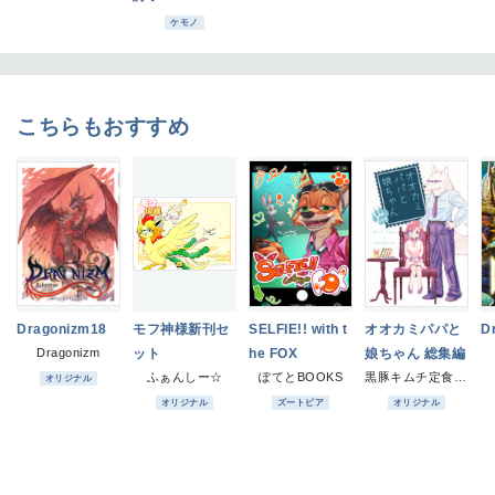
ケモノ
こちらもおすすめ
Dragonizm18
モフ神様新刊セ
SELFIE!! with t
オオカミパパと
D
Dragonizm
ット
he FOX
娘ちゃん 総集編
ふぁんしー☆
ぽてとBOOKS
黒豚キムチ定食二人前
オリジナル
オリジナル
ズートピア
オリジナル