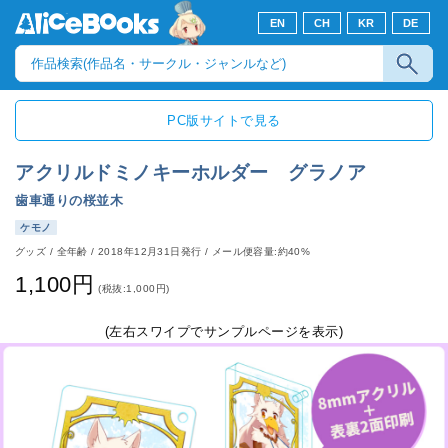
EN
CH
KR
DE
PC版サイトで見る
アクリルドミノキーホルダー グラノア
歯車通りの桜並木
ケモノ
グッズ
/
全年齢
/
2018年12月31日発行
/ メール便容量:約40%
1,100円
(税抜:1,000円)
(左右スワイプでサンプルページを表示)