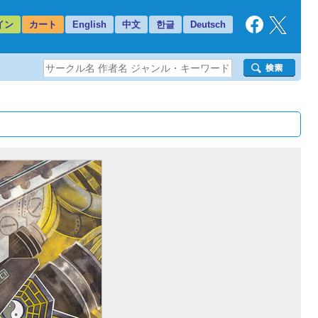
イン
カート
English
中文
한글
Deutsch