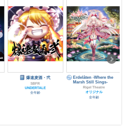
Erdelåten -Where the
爆速麦酒・弐
PRO
Marsh Still Sings-
SBFR
Rigel Theatre
UNDERTALE
オリジナル
全年齢
全年齢