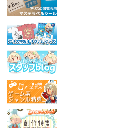
PSY
room
KAITO同
S.C.X
音楽の先生と教頭
ョンアルバ
VOCALOID
オリジナル
KA_compi
全年齢
全年齢
VOCAL
全年