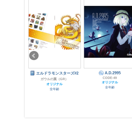
A.D.2995
人コンピレーシ
エルドラモンスターズ#2
CODE-49
ム「嘉」
ガウルの翼（GR）
オリジナル
lation
オリジナル
全年齢
OID
全年齢
齢