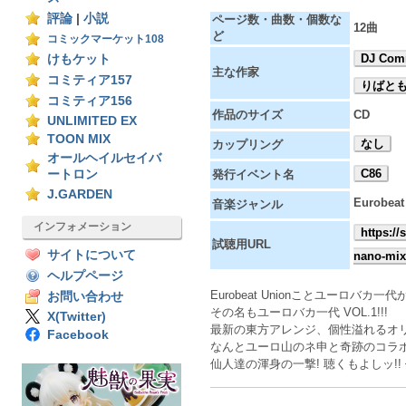
評論
|
小説
ページ数・曲数・個数な
12曲
ど
コミックマーケット108
DJ Co
けもケット
主な作家
コミティア157
りばと
コミティア156
作品のサイズ
CD
UNLIMITED EX
TOON MIX
なし
カップリング
オールヘイルセイバ
C86
ートロン
発行イベント名
J.GARDEN
Eurobeat
音楽ジャンル
インフォメーション
https:/
試聴用URL
サイトについて
nano-mix
ヘルプページ
Eurobeat Unionことユーロバカ
お問い合わせ
その名もユーロバカ一代 VOL.1!!!
X(Twitter)
最新の東方アレンジ、個性溢れるオ
Facebook
なんとユーロ山のネ申と奇跡のコラボ作
仙人達の渾身の一撃! 聴くもよしッ!! 