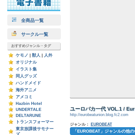
全商品一覧
サークル一覧
おすすめジャンル・タグ
ケモノ
|
獣人
|
人外
オリジナル
イラスト集
同人グッズ
ハンドメイド
海外アニメ
アメコミ
Hazbin Hotel
ユーロバカ一代 VOL.1 / Euro
UNDERTALE
http://eurobeatunion.blog.fc2.com
DELTARUNE
トランスフォーマー
ジャンル：
EUROBEAT
東京放課後サモナー
「EUROBEAT」ジャンルの他
ズ