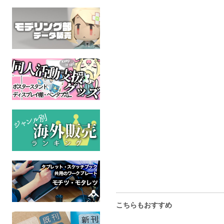
EUROBAKA ICHIDAI
EUROBAKA ICHIDAI
NRG nati
VOL.21【初回プレス盤】
VOL.20【初回プレス盤】
オリジ
全年
東方Project
東方Project
全年齢
全年齢
こちらもおすすめ