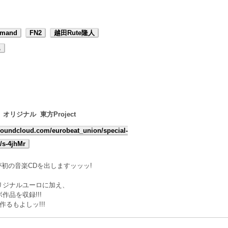
mmand
FN2
越田Rute隆人
も
オリジナル
東方Project
/soundcloud.com/eurobeat_union/special-
/s-4jhMr
一代が初の音楽CDを出しますッッッ!
リジナルユーロに加え、
品を収録!!!
作るもよしッ!!!