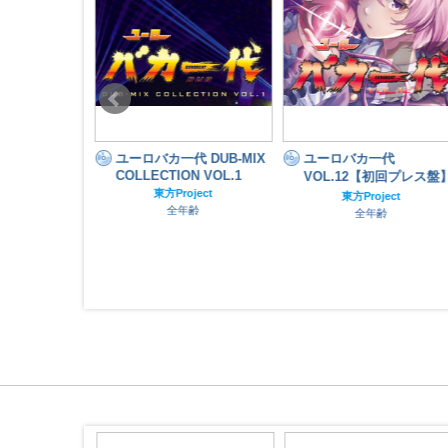
on VOL.1
ユーロバカ一代 DUB-MIX
ユーロバカ一代
COLLECTION VOL.1
ナル
VOL.12【初回プレス盤】
齢
東方Project
東方Project
全年齢
全年齢