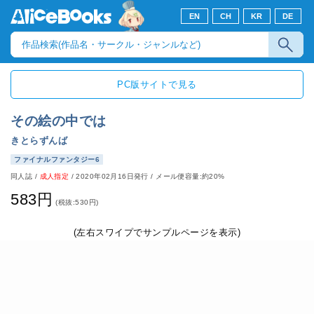
EN
CH
KR
DE
PC版サイトで見る
その絵の中では
きとらずんば
ファイナルファンタジー6
同人誌
/
成人指定
/
2020年02月16日発行
/ メール便容量:約20%
583円
(税抜:530円)
(左右スワイプでサンプルページを表示)