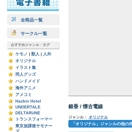
全商品一覧
サークル一覧
おすすめジャンル・タグ
ケモノ
|
獣人
|
人外
オリジナル
イラスト集
同人グッズ
ハンドメイド
海外アニメ
アメコミ
Hazbin Hotel
銀香 / 懐古電線
UNDERTALE
DELTARUNE
ジャンル：
オリジナル
トランスフォーマー
「オリジナル」ジャンルの他の
東京放課後サモナー
ズ