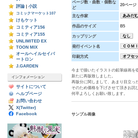
ページ数・曲数・個数な
20ページ
評論
|
小説
ど
コミックマーケット107
あみだ
主な作家
けもケット
作品のサイズ
B5
コミティア156
コミティア155
なし
カップリング
UNLIMITED EX
ＣＯＭＩ
発行イベント名
TOON MIX
オールヘイルセイバ
オフセ
印刷方式
ートロン
J.GARDEN
今まで描いたイラストの鉛筆線画を
新たに再版致しました。
インフォメーション
再版分に関しまして、あまり目立っ
サイトについて
そのため価格を下げさせて頂きお詫
何卒よろしくお願い致します。
ヘルプページ
お問い合わせ
X(Twitter)
Facebook
サンプル画像