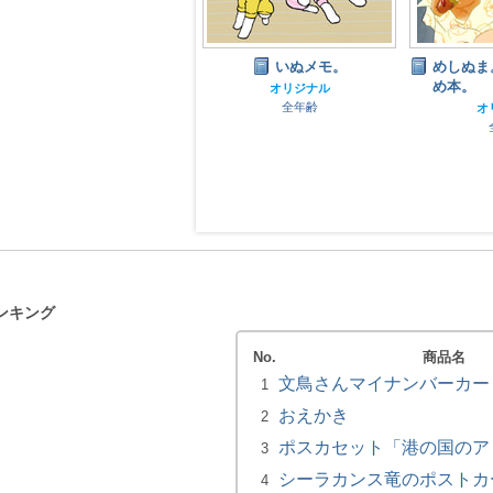
コーポ14みんなのアパー
いぬメモ。
めしぬま
トアンソロジー
め本。
オリジナル
全年齢
オリジナル
オ
全年齢
ンキング
No.
商品名
文鳥さんマイナンバーカー
1
おえかき
2
ポスカセット「港の国のア
3
シーラカンス竜のポストカ
4