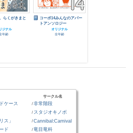
。らくがきまと
コーポ14みんなのアパー
いぬメモ。
トアンソロジー
オリジナル
全年齢
リジナル
オリジナル
全年齢
全年齢
サークル名
ドケース
非常階段
/
スタジオキノボ
/
リス」
Cannibal:Carnival
/
ード
竜目竜科
/