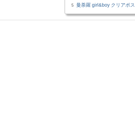
曼荼羅 girl&boy クリア
5