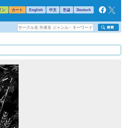
イン
カート
English
中文
한글
Deutsch