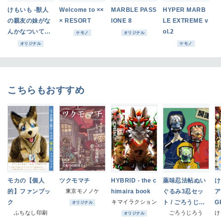
けもいも -獣人
Welcome to ××
MARBLE PASS
HYPER MARB
の親友の妹がな
× RESORT
IONE 8
LE EXTREME v
んかなついてく
ol.2
ケモノ
オリジナル
る- 4
オリジナル
ケモノ
こちらもおすすめ
モカの【個人
ツクモマチ
HYBRID - the c
薬味忍法帖ぬい
け
的】ファンブッ
東京モノノケ
himaira book
ぐるみ3忍セッ
ク
キマイラクション
ト / ごろうじろ
G
オリジナル
ふちなし印刷
う
ごろうじろう
オリジナル