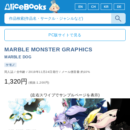
EN
CH
KR
DE
PC版サイトで見る
MARBLE MONSTER GRAPHICS
MARBLE DOG
ケモノ
同人誌
/
全年齢
/
2019年11月24日発行
/ メール便容量:約10%
1,320円
(税抜:1,200円)
(左右スワイプでサンプルページを表示)