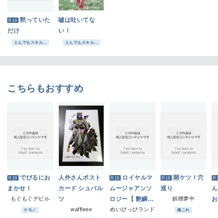
黙っていた
嘘は吐いてな
R18
だけ
い！
とんでもスキル...
とんでもスキル...
こちらもおすすめ
でびるにお
人外さんポスト
ロイヤルマ
開ケツ！穴
R18
R18
R18
R
まかせ！
カード シュバル
ムージャアンソ
巡り
ん
もぐもぐデビル
ツ
ロジー【 艶鱗
娯狸夢中
お
waffleee
― Lustrous Sc
めいぴっぴランド
す
ケモノ
魂これ