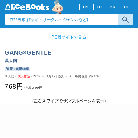
EN
CH
KR
DE
PC版サイトで見る
GANG×GENTLE
漢天国
逢魔ヶ刻動物園
同人誌
/
成人指定
/
2026年04月19日発行
/ メール便容量:約20%
768円
(税抜:699円)
(左右スワイプでサンプルページを表示)