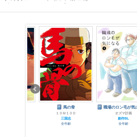
イアログ
馬の骨
職場のロン毛が気になる
9434
１０Ｍ１０Ｄ
オズマ計画
志
三国志
創作BL
齢
全年齢
全年齢