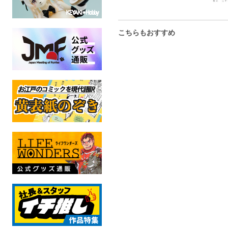
こちらもおすすめ
確率Ver.1.4
たいぎめいぶん！
馮河ダ
10M10D9434
10M10D
実験書籍と共に
三国志
三国
オリジナル
全年齢
全年
全年齢