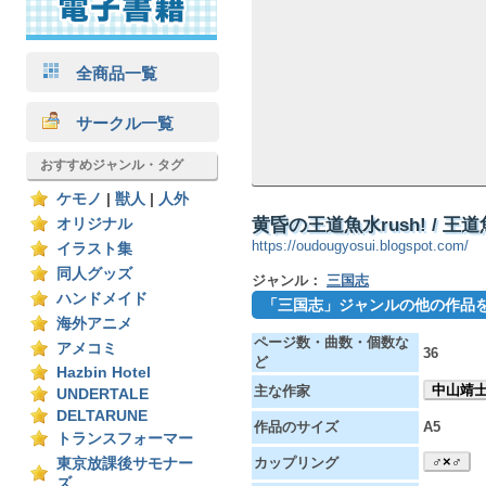
全商品一覧
サークル一覧
おすすめジャンル・タグ
ケモノ
|
獣人
|
人外
黄昏の王道魚水rush! / 
オリジナル
https://oudougyosui.blogspot.com/
イラスト集
同人グッズ
ジャンル：
三国志
ハンドメイド
「三国志」ジャンルの他の作品
海外アニメ
ページ数・曲数・個数な
アメコミ
36
ど
Hazbin Hotel
中山靖
主な作家
UNDERTALE
DELTARUNE
作品のサイズ
A5
トランスフォーマー
♂×♂
カップリング
東京放課後サモナー
ズ