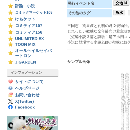
交地14
発行イベント名
評論
|
小説
コミックマーケット108
魚水
その他のタグ
けもケット
コミティア157
三国志 劉皇叔と孔明の君臣愛物語
じれったい微糖な全年齢向け君主攻
コミティア156
（短編小説３篇と詩歌１篇アホ四コ
UNLIMITED EX
小説に登場する水鏡老師が地味に好
TOON MIX
オールヘイルセイバ
ートロン
サンプル画像
J.GARDEN
インフォメーション
サイトについて
ヘルプページ
お問い合わせ
X(Twitter)
Facebook