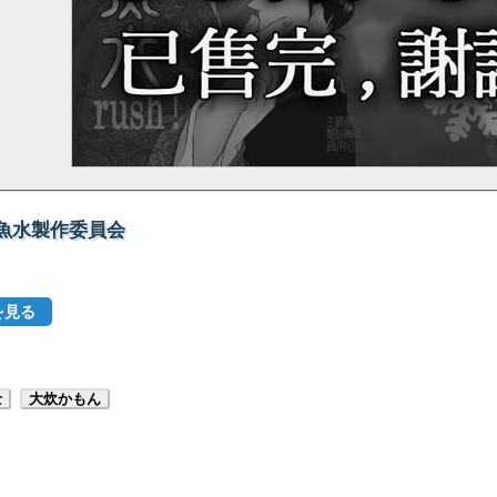
王道魚水製作委員会
を見る
士
大炊かもん