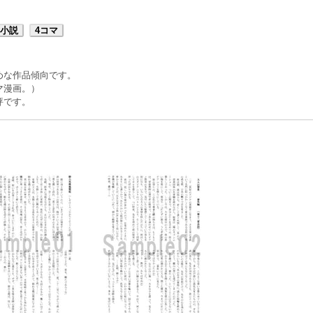
小説
4コマ
。
めな作品傾向です。
マ漫画。）
評です。