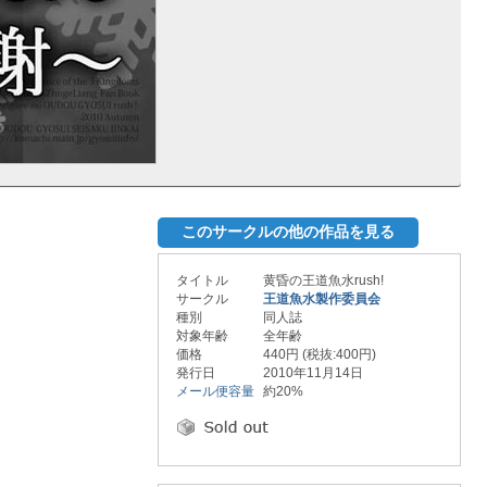
このサークルの他の作品を見る
タイトル
黄昏の王道魚水rush!
サークル
王道魚水製作委員会
種別
同人誌
対象年齢
全年齢
価格
440円 (税抜:400円)
発行日
2010年11月14日
メール便容量
約20%