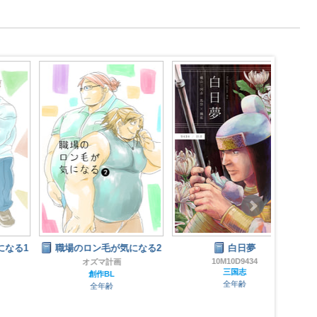
1
職場のロン毛が気になる2
白日夢
水鏡
ち
10M10D9434
オズマ計画
三国志
創作BL
ス
全年齢
全年齢