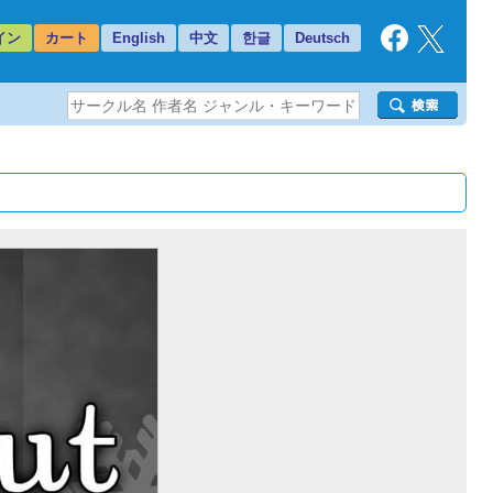
イン
カート
English
中文
한글
Deutsch