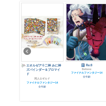
Re:8
テミンの誘い
エオルゼア十二神 みに神
Beltene
ズバインダー＆ブロマイ
り
ファイナルファンタジー14
ド
ンタジー14
全年齢
齢
同人士ギルド
ファイナルファンタジー14
全年齢