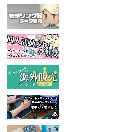
今、迎えの報が鳴る
ボズヤンロスガル妄想戦
同人神書イ
線[7.45]Side RADOVAN-
おかめはちもく
猫被
脱獄帰郷編-
ファイナルファンタジー14
ファイナルファ
全年齢
全年
吉庵
ファイナルファンタジー14
全年齢