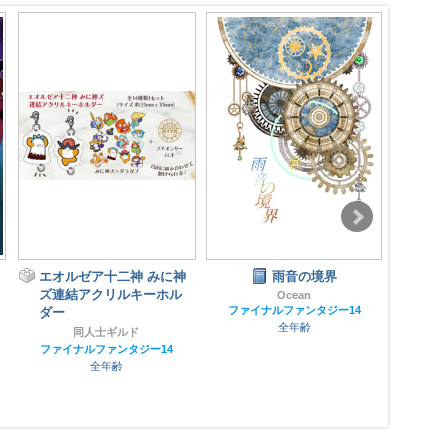
エオルゼア十二神 みに神
雨音の境界
こ
ズ連結アクリルキーホル
Ocean
ファイナルファンタジー14
ダー
ファイ
全年齢
同人士ギルド
ファイナルファンタジー14
全年齢