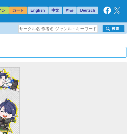
イン
カート
English
中文
한글
Deutsch