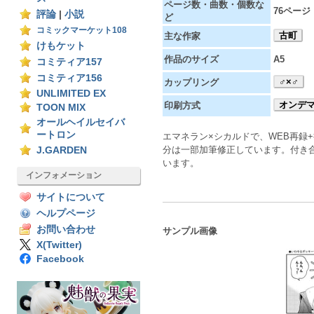
ページ数・曲数・個数な
76ページ
評論
|
小説
ど
コミックマーケット108
古町
主な作家
けもケット
作品のサイズ
A5
コミティア157
コミティア156
♂×♂
カップリング
UNLIMITED EX
オンデ
印刷方式
TOON MIX
オールヘイルセイバ
ートロン
エマネラン×シカルドで、WEB再録
分は一部加筆修正しています。付き
J.GARDEN
います。
インフォメーション
サイトについて
ヘルプページ
お問い合わせ
サンプル画像
X(Twitter)
Facebook