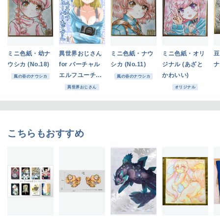
ミニ色紙・幼ナ
異世界おじさん
ミニ色紙・ナウ
ミニ色紙・オリ
豆
ウシカ (No.18)
for バーチャル
シカ (No.11)
ジナル (あざと
ナ
エルフユーチュ
かわいい)
風の谷のナウシカ
風の谷のナウシカ
ーバーおじさん
異世界おじさん
オリジナル
こちらもおすすめ