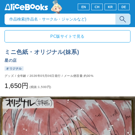
EN
CH
KR
DE
PC版サイトで見る
ミニ色紙・オリジナル(妹系)
星の店
オリジナル
グッズ
/
全年齢
/
2026年05月06日発行
/ メール便容量:約30%
1,650円
(税抜:1,500円)