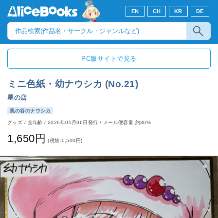
EN
CH
KR
DE
PC版サイトで見る
ミニ色紙・幼ナウシカ (No.21)
星の店
風の谷のナウシカ
グッズ
/
全年齢
/
2026年05月06日発行
/ メール便容量:約30%
1,650円
(税抜:1,500円)