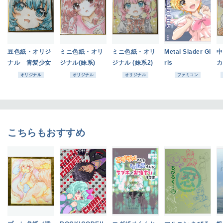
豆色紙・オリジ
ミニ色紙・オリ
ミニ色紙・オリ
Metal Slader Gi
中
ナル 青髪少女
ジナル(妹系)
ジナル (妹系2)
rls
カ
オリジナル
オリジナル
オリジナル
ファミコン
こちらもおすすめ