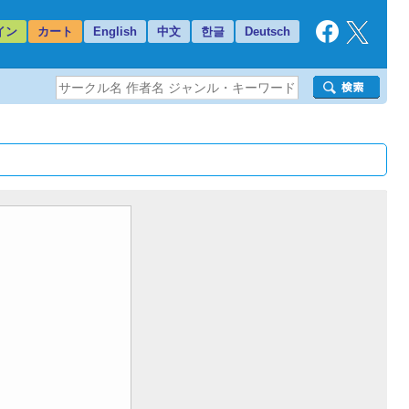
イン
カート
English
中文
한글
Deutsch