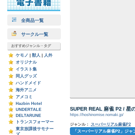
全商品一覧
サークル一覧
おすすめジャンル・タグ
ケモノ
|
獣人
|
人外
オリジナル
イラスト集
同人グッズ
ハンドメイド
海外アニメ
アメコミ
Hazbin Hotel
SUPER REAL 麻雀 P2 / 星
UNDERTALE
https://hoshinomise.nomaki.jp/
DELTARUNE
トランスフォーマー
ジャンル：
スーパーリアル麻雀P2
東京放課後サモナー
「スーパーリアル麻雀P2」ジャ
ズ