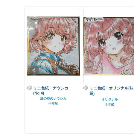
ナウシカ
ミニ色紙・オリジナル(妹
ミニ色紙・幼ナウシカ
系)
(未)
ナウシカ
オリジナル
風の谷のナウシカ
齢
全年齢
全年齢