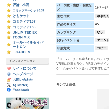
評論
|
小説
ページ数・曲数・個数な
12ページ
ど
コミックマーケット108
けもケット
ゆきお
主な作家
コミティア157
作品のサイズ
A5
コミティア156
なし
カップリング
UNLIMITED EX
TOON MIX
ゲームト
発行イベント名
オールヘイルセイバ
ートロン
コピー
印刷方式
J.GARDEN
『スーパーリアル麻雀PⅡ』のショ
インフォメーション
VR版に刺激を受け、VR版のデザイ
ゲーム系イベント合わせで制作した
サイトについて
ヘルプページ
お問い合わせ
サンプル画像
X(Twitter)
Facebook