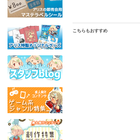
こちらもおすすめ
YURIFUL!
みつごと！ユーリ三つ子
龍刀蜜
パロ
やわらかい星
トリ
よろず
ライズオブ
酒中毒
全年齢
成人
グノーシア