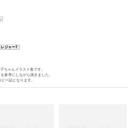
ん
レジャー7
ウ子ちゃんイラスト集です。
ンを参考にしながら描きました。
コピー誌となります。