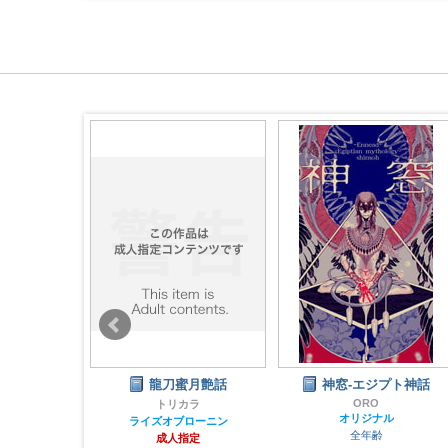
月艶話
神窓-エジプト神話
甲辰之絵
ORO
カラ
エージョウラボ
オリジナル
ローニン
オリジナル
全年齢
指定
全年齢