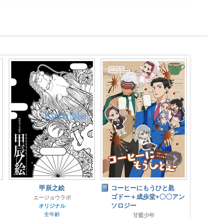
purr
コーヒーにもうひと匙
水
POCOCO
ゴドー＋成歩堂+〇〇アン
オリジナル
ソロジー
全年齢
甘藍少年