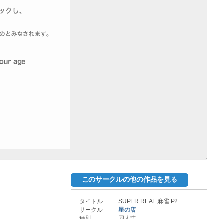
このサークルの他の作品を見る
タイトル
SUPER REAL 麻雀 P2
サークル
星の店
種別
同人誌