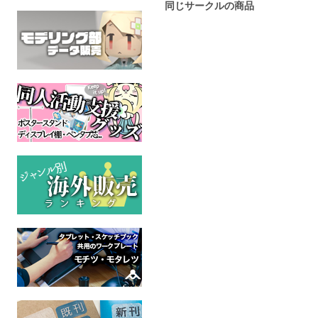
同じサークルの商品
To Heart multiple
ミニ色紙・オリジナル (あ
ミニ色紙・
(No.4)
ざとかわいい)
美少女
全年齢
風の谷の
オリジナル
全年
全年齢