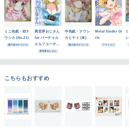
ミニ色紙・幼ナ
異世界おじさん
中色紙・ナウシ
Metal Slader Gi
ミ
ウシカ (No.21)
for バーチャル
カとテト (未)
rls
シ
エルフユーチュ
風の谷のナウシカ
風の谷のナウシカ
ファミコン
ーバーおじさん
異世界おじさん
こちらもおすすめ