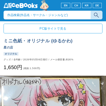
EN
CH
KR
DE
PC版サイトで見る
ミニ色紙・オリジナル (ゆるかわ)
星の店
オリジナル
グッズ
/
全年齢
/
2026年05月06日発行
/ メール便容量:約30%
1,650円
(税抜:1,500円)