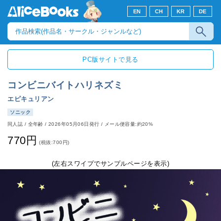
EN
CH
KR
DE
PC版サイトで見る
コンビニバイトハリネズミ
エピキュリアン
ソニック
同人誌
/
全年齢
/
2026年05月06日発行
/ メール便容量:約20%
770円
(税抜:700円)
(左右スワイプでサンプルページを表示)