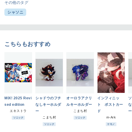
その他のタグ
シャソニ
こちらもおすすめ
MIX! 2025 Revi
シャドウのフチ
オーロラアクリ
インフィニッ
ソ
sed edition
なしキーホルダ
ルキーホルダー
ト ポストカー
な
エキストラ
ー
こまち村
ド
ー
こまち村
m-Ark
ソニック
ソニック
ソニック
ケモノ