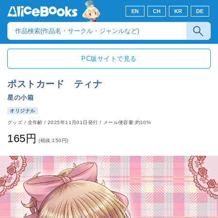
EN
CH
KR
DE
PC版サイトで見る
ポストカード ティナ
星の小箱
オリジナル
グッズ
/
全年齢
/
2025年11月01日発行
/ メール便容量:約10%
165円
(税抜:150円)