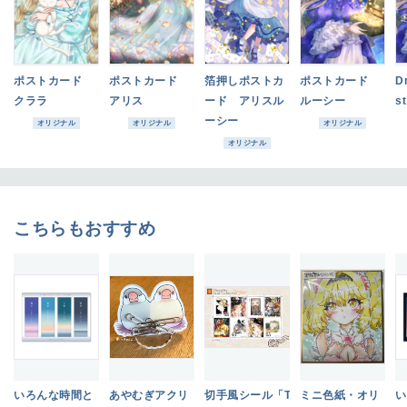
ポストカード
ポストカード
箔押しポストカ
ポストカード
D
クララ
アリス
ード アリスル
ルーシー
st
ーシー
オリジナル
オリジナル
オリジナル
オリジナル
こちらもおすすめ
いろんな時間と
あやむぎアクリ
切手風シール「T
ミニ色紙・オリ
い