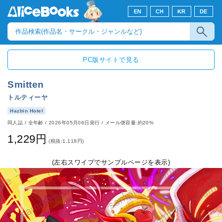
EN
CH
KR
DE
PC版サイトで見る
Smitten
トルティーヤ
Hazbin Hotel
同人誌
/
全年齢
/
2026年05月06日発行
/ メール便容量:約20%
1,229円
(税抜:1,118円)
(左右スワイプでサンプルページを表示)