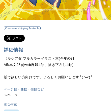
Overseas shipping Available
詳細情報
【ルシアダ フルカラーイラスト本(全年齢)】
A5/本文28p(web再録12p、描き下ろし14p)
紙で欲しい方向けです。よろしくお願いします└( 'ω')┘
ページ数・曲数・個数など
32ページ
主な作家