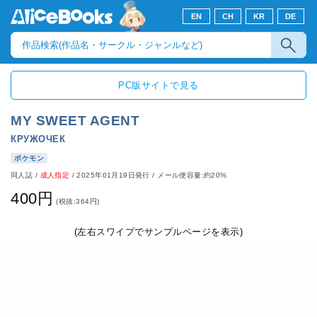
EN
CH
KR
DE
PC版サイトで見る
MY SWEET AGENT
КРУЖОЧЕК
ポケモン
同人誌
/
成人指定
/
2025年01月19日発行
/ メール便容量:約20%
400円
(税抜:364円)
(左右スワイプでサンプルページを表示)