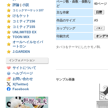
ページ数・曲数・個数な
40ページ
評論
|
小説
ど
コミックマーケット107
日野
主な作家
けもケット
作品のサイズ
A5
コミティア156
コミティア155
♂×♂
カップリング
UNLIMITED EX
オンデ
印刷方式
TOON MIX
オールヘイルセイバ
ートロン
タバコをテーマにしたケモノBL
J.GARDEN
インフォメーション
サイトについて
ヘルプページ
お問い合わせ
サンプル画像
X(Twitter)
Facebook