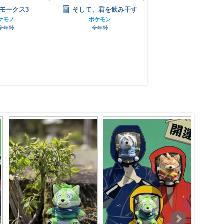
モークス3
そして、君を飲み干す
きんいろハイライ
ケモノ
ポケモン
ポケモン
全年齢
全年齢
全年齢