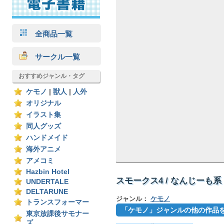
全商品一覧
サークル一覧
おすすめジャンル・タグ
ケモノ
|
獣人
|
人外
オリジナル
イラスト集
同人グッズ
ハンドメイド
海外アニメ
アメコミ
Hazbin Hotel
スモークス4 / なんじーも系
UNDERTALE
DELTARUNE
ジャンル：
ケモノ
トランスフォーマー
「ケモノ」ジャンルの他の作品
東京放課後サモナー
ズ