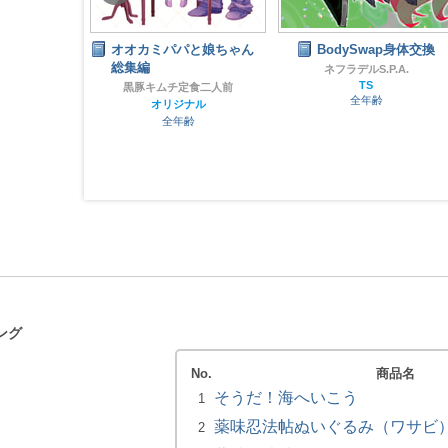
ith the FOX
オオカミパパと娘ちゃん
BodySwap身体交換
OKS
総集編
ネフラデルS.P.A.
ピア
TS
黒豚キムチ定食二人前
齢
全年齢
オリジナル
全年齢
ング
No.
商品名
そうだ！海へいこう
1
薬味忍法帖ぬいぐるみ（ワサビ）小
2