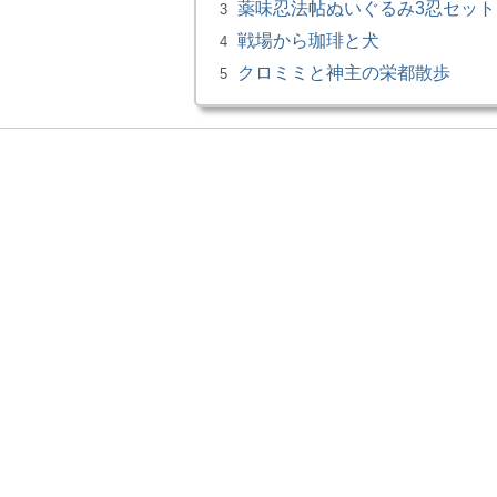
薬味忍法帖ぬいぐるみ3忍セット 
3
戦場から珈琲と犬
4
クロミミと神主の栄都散歩
5