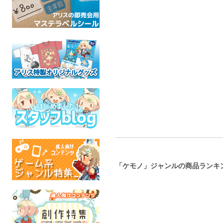
SELFIE!! w
マドロス綺譚3
プラモ風アクリルキーホ
ルダー（ワンニャン時空
ぽてとBO
初恋*マドロス
ズート
伝）
ケモノ
全年
全年齢
こけもも
ケモノ
全年齢
「ケモノ」ジャンルの商品ランキ