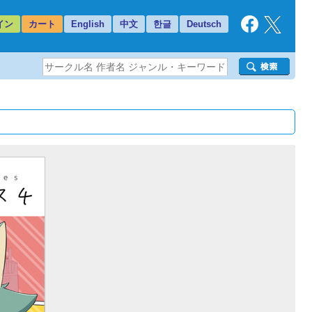
イン
カート
English
中文
한글
Deutsch