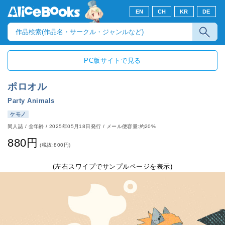
EN
CH
KR
DE
PC版サイトで見る
ポロオル
Party Animals
ケモノ
同人誌
/
全年齢
/
2025年05月18日発行
/ メール便容量:約20%
880円
(税抜:800円)
(左右スワイプでサンプルページを表示)