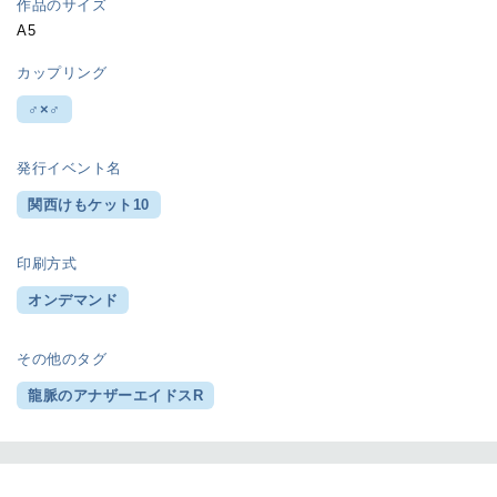
作品のサイズ
A5
カップリング
♂×♂
発行イベント名
関西けもケット10
印刷方式
オンデマンド
その他のタグ
龍脈のアナザーエイドスR