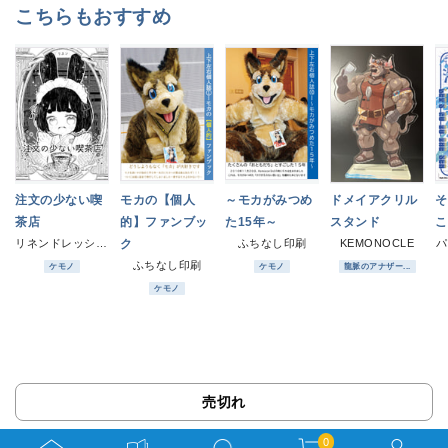
こちらもおすすめ
注文の少ない喫
モカの【個人
～モカがみつめ
ドメイアクリル
そ
茶店
的】ファンブッ
た15年～
スタンド
こ
リネンドレッシング
ク
ふちなし印刷
KEMONOCLE
パ
ふちなし印刷
ケモノ
ケモノ
龍脈のアナザー...
ケモノ
売切れ
0