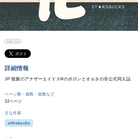
Sold Out
詳細情報
JP 龍脈のアナザーエイドスRのポロンとオルタの非公式同人誌
ページ数・曲数・個数など
32ページ
主な作家
st4rsbucks